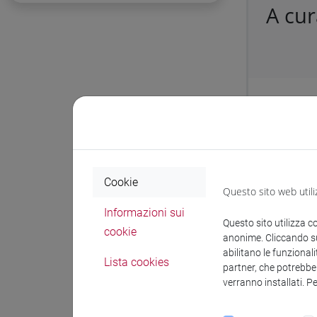
A cur
Protocol
DETERMIN
consumab
Cookie
Questo sito web utili
Docum
Informazioni sui
Questo sito utilizza c
cookie
anonime. Cliccando sul
abilitano le funzionali
Lista cookies
partner, che potrebber
D
verranno installati. P