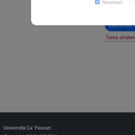
Necessari
Banca Dati N
Torna all'ele
Università Ca’ Foscari