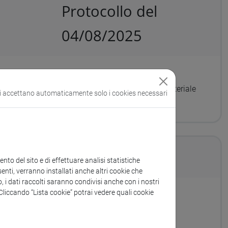
Protocollo del
04/08/2025
RL-Affidamento diretto per l’acquisto di materiale
si accettano automaticamente solo i cookies necessari
 P.P., CIG: B7DE7F58A7, CUP H53D23001390006
to del sito e di effettuare analisi statistiche
enti, verranno installati anche altri cookie che
o, i dati raccolti saranno condivisi anche con i nostri
. Cliccando “Lista cookie” potrai vedere quali cookie