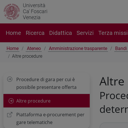
Università
Ca' Foscari
Venezia
Home
Ricerca
Didattica
Servizi
Terza miss
Home
Ateneo
Amministrazione trasparente
Bandi 
Altre procedure
Altre
Procedure di gara per cui è
possibile presentare offerta
Proced
Altre procedure
deter
Piattaforma e-procurement per
gare telematiche