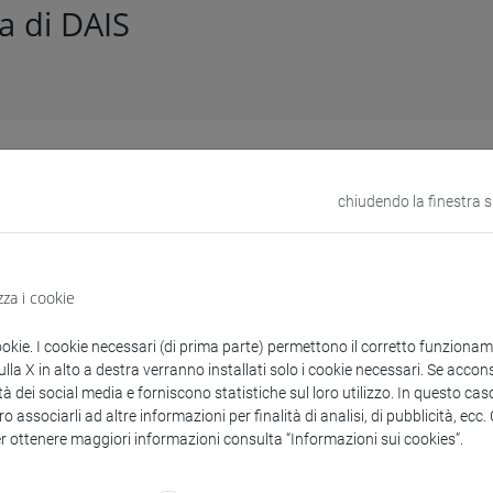
a di DAIS
lo n. 206839 del 04/08/2025
A A CONTRARRE - TD N. 5518828 - HANNA INSTRUMENTS ITALIA S
chiudendo la finestra 
ile da laboratorio, fondi PRIN 2022XWAMNL BIOREFINE, Prof.
zza i cookie
enti collegati al bando
ookie. I cookie necessari (di prima parte) permettono il corretto funzionamen
la X in alto a destra verranno installati solo i cookie necessari. Se accons
tà dei social media e forniscono statistiche sul loro utilizzo. In questo cas
o associarli ad altre informazioni per finalità di analisi, di pubblicità, ecc
AC 2025 NEW - progetto con unicità e infungibilità.pdf
er ottenere maggiori informazioni consulta “Informazioni sui cookies”.
copertina.pdf