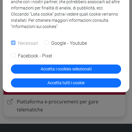
anche con i nostri partner, che potrebbero associarli ad altre
Banca Dati Nazionale dei Contratti Pubblici
informazioni per finalità di analisi, di pubblicità, ecc.
Cliccando “Lista cookie” potrai vedere quali cookie verranno
Torna all'elenco dei bandi
installati. Per ottenere maggiori informazioni consulta
“Informazioni sui cookies”.
Necessari
Google - Youtube
Facebook - Pixel
Procedure di gara per cui è possibile
Accetta i cookies selezionati
presentare offerta
Accetta tutti i cookie
Altre procedure
Piattaforma e-procurement per gare
telematiche