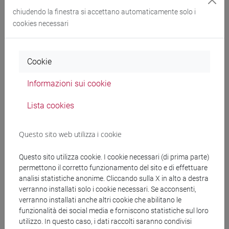
chiudendo la finestra si accettano automaticamente solo i
intergenerational path between personal rights and
cookies necessari
market relations”, Codice Progetto: 202258RNM9 (CIG
B855F2A635 - CUP H53D23002700006).
Cookie
Informazioni sui cookie
Documenti collegati al
Lista cookies
bando
Questo sito web utilizza i cookie
DD_Marsilli SRL_cena 26 set_convegno 1975-
Questo sito utilizza cookie. I cookie necessari (di prima parte)
permettono il corretto funzionamento del sito e di effettuare
2025.pdf
analisi statistiche anonime. Cliccando sulla X in alto a destra
verranno installati solo i cookie necessari. Se acconsenti,
copertina.pdf
verranno installati anche altri cookie che abilitano le
funzionalità dei social media e forniscono statistiche sul loro
utilizzo. In questo caso, i dati raccolti saranno condivisi