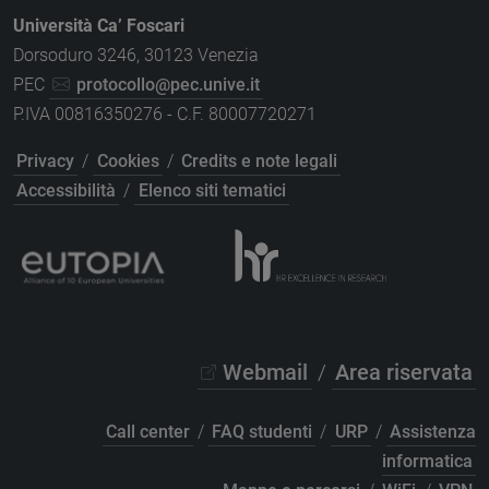
Università Ca’ Foscari
Dorsoduro 3246, 30123 Venezia
PEC
protocollo@pec.unive.it
P.IVA 00816350276 - C.F. 80007720271
Privacy
/
Cookies
/
Credits e note legali
Accessibilità
/
Elenco siti tematici
Webmail
/
Area riservata
Call center
/
FAQ studenti
/
URP
/
Assistenza
informatica