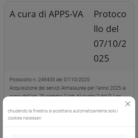
A cura di APPS-VA
Protoco
llo del
07/10/2
025
Protocollo n. 249455 del 07/10/2025
Acquisizione dei servizi Almalaurea per l’anno 2025 ai
sensi dell’art. 76 comma 2 lett. b) punto 2 del D. Lgs
36/2023 – CIG B85E274E0C
chiudendo la finestra si accettano automaticamente solo i
cookies necessari
Documenti collegati al