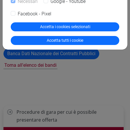
Necessari
Google - Youtube
Facebook - Pixel
DD_Ed Delta_manut celle frig_integ_pdfA.pdf
Accetta i cookies selezionati
copertina.pdf
Accetta tutti i cookie
Banca Dati Nazionale dei Contratti Pubblici
Torna all'elenco dei bandi
Procedure di gara per cui è possibile
presentare offerta