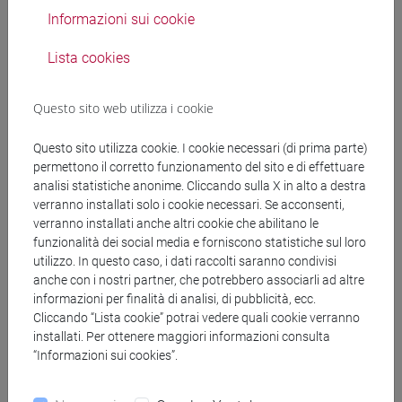
Trattativa Diretta n. Gara 5655608 generata in
Informazioni sui cookie
data 26/09/2025, alla ditta (periodo dal
01/11/2025 al 31/10/2026). Rimodulazione della
ripartizione della spesa suddivisa tra le
Lista cookies
annualità 2025/2026 e liquidazione fattura n.
280/02 del 11/12/2025. CIG: B886C8C77C
Questo sito web utilizza i cookie
DD_Ed Delta_rimod spesa +liq ft 280-02 del
Questo sito utilizza cookie. I cookie necessari (di prima parte)
11.12.2025.pdf
permettono il corretto funzionamento del sito e di effettuare
analisi statistiche anonime. Cliccando sulla X in alto a destra
copertina.pdf
verranno installati solo i cookie necessari. Se acconsenti,
verranno installati anche altri cookie che abilitano le
funzionalità dei social media e forniscono statistiche sul loro
utilizzo. In questo caso, i dati raccolti saranno condivisi
Campus Via Torino a Mestre – Edificio Delta –
Servizio per l’esecuzione della manutenzione
anche con i nostri partner, che potrebbero associarli ad altre
ordinaria annuale delle due celle frigo site al
informazioni per finalità di analisi, di pubblicità, ecc.
piano interrato ed al 3° piano dell’edificio,
Cliccando “Lista cookie” potrai vedere quali cookie verranno
mediante trattativa diretta n. gara 5655608 del
installati. Per ottenere maggiori informazioni consulta
26/09/2025 (periodo dal 01/11/2025 al
“Informazioni sui cookies”.
31/10/2026) alla ditta Frigomeccanica
Andreaus s.r.l. – Approvazione perizia
suppletiva di variante n. 1. CIG: B886C8C77C