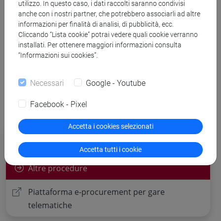
utilizzo. In questo caso, i dati raccolti saranno condivisi
anche con i nostri partner, che potrebbero associarli ad altre
informazioni per finalità di analisi, di pubblicità, ecc.
Banca Dati Nazionale dei Contratti Pubblici
Cliccando “Lista cookie” potrai vedere quali cookie verranno
installati. Per ottenere maggiori informazioni consulta
Torna all'elenco dei bandi
“Informazioni sui cookies”.
Necessari
Google - Youtube
Facebook - Pixel
Accetta i cookies selezionati
Procedure di gara per cui è possibile
presentare offerta
Accetta tutti i cookie
Altre procedure
Piattaforma e-procurement per gare
telematiche