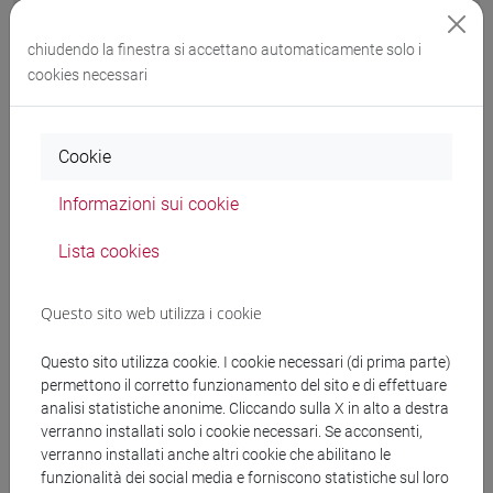
Documenti collegati al
chiudendo la finestra si accettano automaticamente solo i
bando
cookies necessari
DD a contrarre DPO_ponte 2025.pdf
Cookie
copertina.pdf
Informazioni sui cookie
Lista cookies
Proroga tecnica del servizio di DPO ai sensi
dell’art. 37 del GDPR e di supporto giuridico per
Questo sito web utilizza i cookie
l’adeguamento alla normativa in materia di
privacy nelle more della conclusione della
nuova procedura di gara - CIG n. B889711E10
Questo sito utilizza cookie. I cookie necessari (di prima parte)
permettono il corretto funzionamento del sito e di effettuare
analisi statistiche anonime. Cliccando sulla X in alto a destra
Proroga tecnica contratto SL e DPO_vp.pdf
verranno installati solo i cookie necessari. Se acconsenti,
verranno installati anche altri cookie che abilitano le
copertina.pdf
funzionalità dei social media e forniscono statistiche sul loro