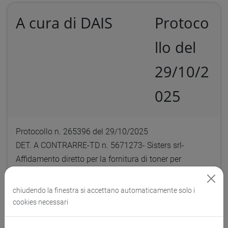
A cura di DAIS
Protoco
llo del
29/10/2
025
Protocollo n. 265396 del 29/10/2025
DET. A CONTRARRE-TD n. 5671273- Sisters srl-
Affidamento diretto per la fornitura di toner per
stampante, fondi Margini prof.ssa E. Z, CIG:
B8AE9CE938, € 249,10
chiudendo la finestra si accettano automaticamente solo i
cookies necessari