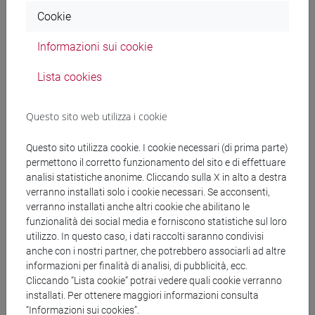
Documenti collegati al
Cookie
bando
Informazioni sui cookie
Lista cookies
DET. A CONTRARRE.pdf
Questo sito web utilizza i cookie
copertina.pdf
Questo sito utilizza cookie. I cookie necessari (di prima parte)
permettono il corretto funzionamento del sito e di effettuare
analisi statistiche anonime. Cliccando sulla X in alto a destra
Banca Dati Nazionale dei Contratti Pubblici
verranno installati solo i cookie necessari. Se acconsenti,
verranno installati anche altri cookie che abilitano le
Torna all'elenco dei bandi
funzionalità dei social media e forniscono statistiche sul loro
utilizzo. In questo caso, i dati raccolti saranno condivisi
anche con i nostri partner, che potrebbero associarli ad altre
informazioni per finalità di analisi, di pubblicità, ecc.
Cliccando “Lista cookie” potrai vedere quali cookie verranno
installati. Per ottenere maggiori informazioni consulta
“Informazioni sui cookies”.