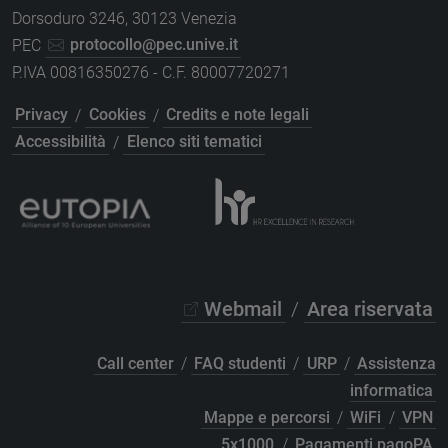
Dorsoduro 3246, 30123 Venezia
PEC
protocollo@pec.unive.it
P.IVA 00816350276 - C.F. 80007720271
Privacy
/
Cookies
/
Credits e note legali
Accessibilità
/
Elenco siti tematici
Webmail
/
Area riservata
Call center
/
FAQ studenti
/
URP
/
Assistenza
informatica
Mappe e percorsi
/
WiFi
/
VPN
5x1000
/
Pagamenti pagoPA