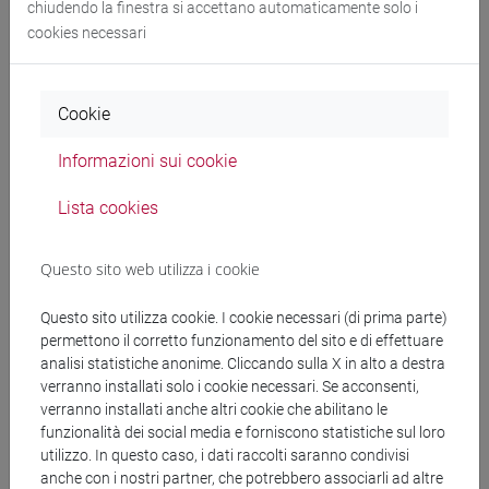
chiudendo la finestra si accettano automaticamente solo i
(NRRP) – MISS 4 COMP 2, INV 1.1 – CUP N.
cookies necessari
H53D23009850001, TD MEPA n. 5749353 CIG:
B8F087C2A0 CUP: H53D23009850001
Cookie
Informazioni sui cookie
Documenti collegati al
Lista cookies
bando
Questo sito web utilizza i cookie
Questo sito utilizza cookie. I cookie necessari (di prima parte)
Decreto MDPI TD n. 5749353_PDFA.pdf
permettono il corretto funzionamento del sito e di effettuare
analisi statistiche anonime. Cliccando sulla X in alto a destra
copertina.pdf
verranno installati solo i cookie necessari. Se acconsenti,
verranno installati anche altri cookie che abilitano le
funzionalità dei social media e forniscono statistiche sul loro
utilizzo. In questo caso, i dati raccolti saranno condivisi
Banca Dati Nazionale dei Contratti Pubblici
anche con i nostri partner, che potrebbero associarli ad altre