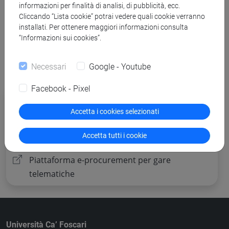
informazioni per finalità di analisi, di pubblicità, ecc.
Torna all'elenco dei bandi
Cliccando “Lista cookie” potrai vedere quali cookie verranno
installati. Per ottenere maggiori informazioni consulta
“Informazioni sui cookies”.
Necessari
Google - Youtube
Facebook - Pixel
Procedure di gara per cui è possibile
presentare offerta
Accetta i cookies selezionati
Altre procedure
Accetta tutti i cookie
Piattaforma e-procurement per gare
telematiche
Università Ca’ Foscari