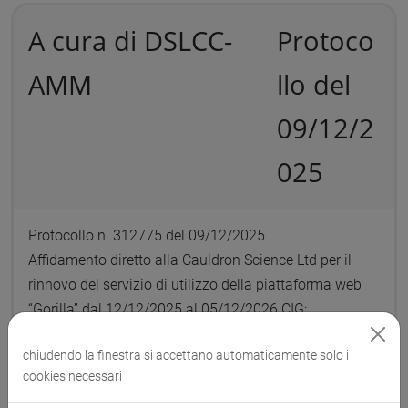
A cura di DSLCC-
Protoco
AMM
llo del
09/12/2
025
Protocollo n. 312775 del 09/12/2025
Affidamento diretto alla Cauldron Science Ltd per il
rinnovo del servizio di utilizzo della piattaforma web
“Gorilla” dal 12/12/2025 al 05/12/2026 CIG:
B944869D87
chiudendo la finestra si accettano automaticamente solo i
cookies necessari