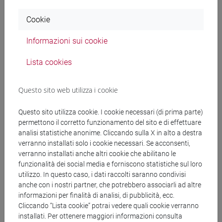
Documenti collegati al
Cookie
bando
Informazioni sui cookie
Lista cookies
DD Rinnovo serv. piattaforma web
Gorilla_ok(1).pdf
Questo sito web utilizza i cookie
copertina.pdf
Questo sito utilizza cookie. I cookie necessari (di prima parte)
permettono il corretto funzionamento del sito e di effettuare
analisi statistiche anonime. Cliccando sulla X in alto a destra
verranno installati solo i cookie necessari. Se acconsenti,
Banca Dati Nazionale dei Contratti Pubblici
verranno installati anche altri cookie che abilitano le
funzionalità dei social media e forniscono statistiche sul loro
Torna all'elenco dei bandi
utilizzo. In questo caso, i dati raccolti saranno condivisi
anche con i nostri partner, che potrebbero associarli ad altre
informazioni per finalità di analisi, di pubblicità, ecc.
Cliccando “Lista cookie” potrai vedere quali cookie verranno
installati. Per ottenere maggiori informazioni consulta