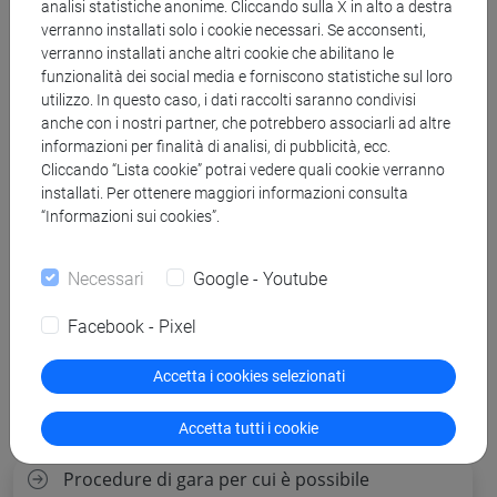
analisi statistiche anonime. Cliccando sulla X in alto a destra
bando
verranno installati solo i cookie necessari. Se acconsenti,
verranno installati anche altri cookie che abilitano le
funzionalità dei social media e forniscono statistiche sul loro
utilizzo. In questo caso, i dati raccolti saranno condivisi
Decreto autorizzazione 7 lotti def.pdf
anche con i nostri partner, che potrebbero associarli ad altre
informazioni per finalità di analisi, di pubblicità, ecc.
copertina.pdf
Cliccando “Lista cookie” potrai vedere quali cookie verranno
installati. Per ottenere maggiori informazioni consulta
“Informazioni sui cookies”.
Banca Dati Nazionale dei Contratti Pubblici
Necessari
Google - Youtube
Torna all'elenco dei bandi
Facebook - Pixel
Accetta i cookies selezionati
Accetta tutti i cookie
Procedure di gara per cui è possibile