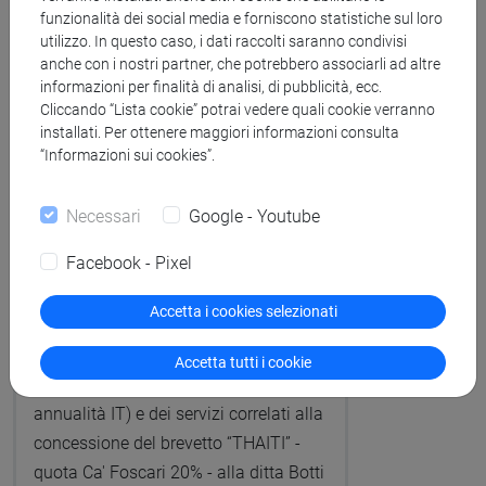
funzionalità dei social media e forniscono statistiche sul loro
utilizzo. In questo caso, i dati raccolti saranno condivisi
Visualizza
Importo (IVA
anche con i nostri partner, che potrebbero associarli ad altre
escl.): € 280
dettaglio e
informazioni per finalità di analisi, di pubblicità, ecc.
Cliccando “Lista cookie” potrai vedere quali cookie verranno
allegati
installati. Per ottenere maggiori informazioni consulta
“Informazioni sui cookies”.
Necessari
Google - Youtube
A cura di ARIC-PINK
Protocollo del 08/07/2026
Facebook - Pixel
Accetta i cookies selezionati
Protocollo n. 174101 del 08/07/2026
Affidamento del servizio di
Accetta tutti i cookie
mantenimento (4° annualità EP e 5°
annualità IT) e dei servizi correlati alla
concessione del brevetto “THAITI” -
quota Ca' Foscari 20% - alla ditta Botti