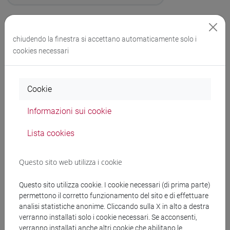
A cura di ARIC-PINK
chiudendo la finestra si accettano automaticamente solo i
Protocollo del 08/07/2026
cookies necessari
Protocollo n. 174102 del 08/07/2026
Cookie
Affidamento del servizio di replica
Informazioni sui cookie
all’Azione Ufficiale (OA) dell’Ufficio
Europeo dei brevetti (EPO) per la
Lista cookies
domanda di brevetto EP n.
19715992.4 ("PHAS da FORSU" prof.
Questo sito web utilizza i cookie
Pavan) alla ditta Notarbartolo &
Gervasi S.p.A. CIG: BC51B38562 CUP:
Questo sito utilizza cookie. I cookie necessari (di prima parte)
permettono il corretto funzionamento del sito e di effettuare
H76J16000850005
analisi statistiche anonime. Cliccando sulla X in alto a destra
Decreto o determina a contrarre e di
verranno installati solo i cookie necessari. Se acconsenti,
affidamento
verranno installati anche altri cookie che abilitano le