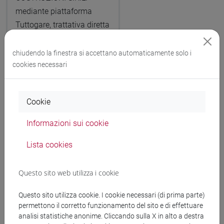
mediante piattaforma
Tuttogare, trattativa diretta
n. 1117 generata il
26/05/2026. CUP:
chiudendo la finestra si accettano automaticamente solo i
cookies necessari
H72B26002600005 - CIG:
BBEE674E1C.
Decreto o determina a
Cookie
contrarre e di affidamento
Informazioni sui cookie
Visual
Importo
Lista cookies
(IVA escl.):
izza
€ 149000
dettagl
Questo sito web utilizza i cookie
io e
Questo sito utilizza cookie. I cookie necessari (di prima parte)
allegat
permettono il corretto funzionamento del sito e di effettuare
i
analisi statistiche anonime. Cliccando sulla X in alto a destra