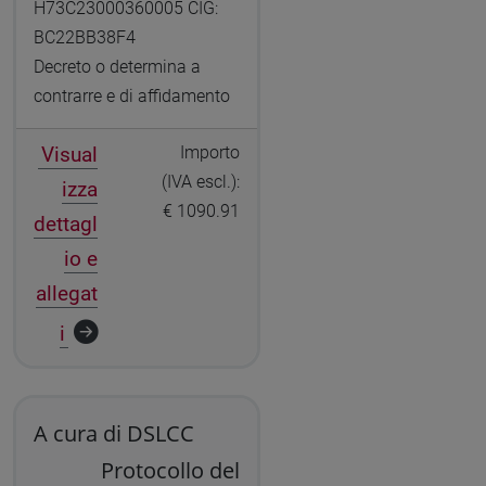
H73C23000360005 CIG:
BC22BB38F4
Decreto o determina a
contrarre e di affidamento
Visual
Importo
(IVA escl.):
izza
€ 1090.91
dettagl
io e
allegat
i
A cura di DSLCC
Protocollo del