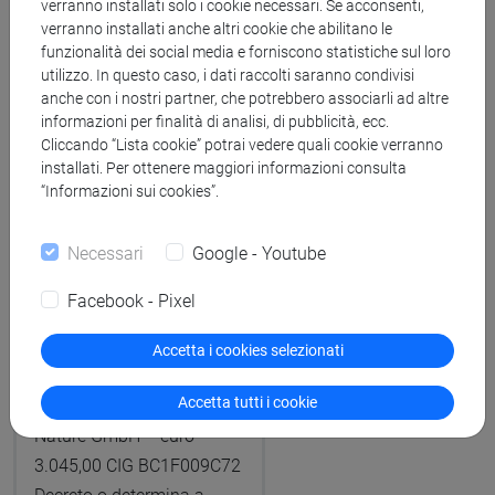
verranno installati solo i cookie necessari. Se acconsenti,
verranno installati anche altri cookie che abilitano le
funzionalità dei social media e forniscono statistiche sul loro
utilizzo. In questo caso, i dati raccolti saranno condivisi
A cura di DAIS
anche con i nostri partner, che potrebbero associarli ad altre
Protocollo del
informazioni per finalità di analisi, di pubblicità, ecc.
Cliccando “Lista cookie” potrai vedere quali cookie verranno
22/06/2026
installati. Per ottenere maggiori informazioni consulta
“Informazioni sui cookies”.
Protocollo n. 150201 del
Necessari
Google - Youtube
22/06/2026
TUTTOGARE 1172 -
Facebook - Pixel
Affidamento diretto per il
servizio di pubblicazione
Accetta i cookies selezionati
articolo OA su rivista
Accetta tutti i cookie
specializzata - Springer
Nature GmbH – euro
3.045,00 CIG BC1F009C72