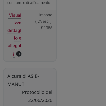
contrarre e di affidamento
Visual
Importo
(IVA escl.):
izza
€ 1355
dettagl
io e
allegat
i
A cura di ASIE-
MANUT
Protocollo del
22/06/2026