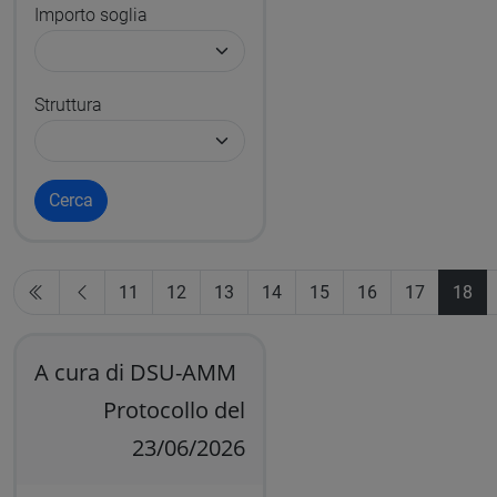
Importo soglia
Struttura
Cerca
11
12
13
14
15
16
17
18
A cura di DSU-AMM
Protocollo del
23/06/2026