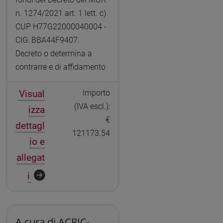
n. 1274/2021 art. 1 lett. c).
CUP H77G22000040004 -
CIG: BBA44F9407.
Decreto o determina a
contrarre e di affidamento
Visual
Importo
(IVA escl.):
izza
€
dettagl
121173.54
io e
allegat
i
A cura di ACPIC-