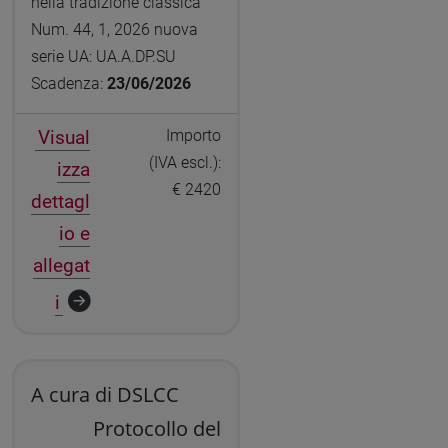
nella tradizione classica"
Num. 44, 1, 2026 nuova
serie UA: UA.A.DP.SU
Scadenza:
23/06/2026
Visual
Importo
(IVA escl.):
izza
€ 2420
dettagl
io e
allegat
i
A cura di DSLCC
Protocollo del