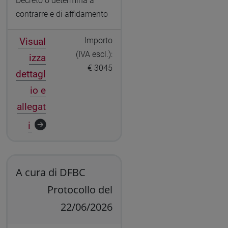
Decreto o determina a
contrarre e di affidamento
Visual
Importo
(IVA escl.):
izza
€ 3045
dettagl
io e
allegat
i
A cura di DFBC
Protocollo del
22/06/2026