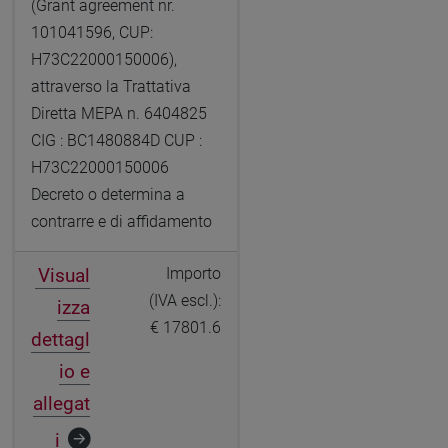
(Grant agreement nr.
101041596, CUP:
H73C22000150006),
attraverso la Trattativa
Diretta MEPA n. 6404825
CIG : BC1480884D CUP :
H73C22000150006
Decreto o determina a
contrarre e di affidamento
Visual
Importo
(IVA escl.):
izza
€ 17801.6
dettagl
io e
allegat
i