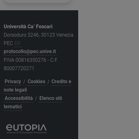
Università Ca’ Foscari
Dorsoduro 3246, 30123 Venezia
PEC
protocollo@pec.unive.it
P.IVA 00816350276 - C.F.
80007720271
Privacy
/
Cookies
/
Credits e
note legali
Accessibilità
/
Elenco siti
tematici