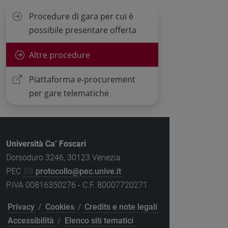
Procedure di gara per cui è
possibile presentare offerta
Altre procedure
Piattaforma e-procurement
per gare telematiche
Università Ca’ Foscari
Dorsoduro 3246, 30123 Venezia
PEC
protocollo@pec.unive.it
P.IVA 00816350276 - C.F. 80007720271
Privacy
/
Cookies
/
Credits e note legali
Accessibilità
/
Elenco siti tematici