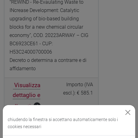
"REWIND - Re-Evaulating Waste to
INcrease Development: Catalytic
upgrading of bio-based building
blocks for a new chemical circular
economy”, COD. 20223ARWAY – CIG
BC6923CE61 - CUP:
H53C24000700006
Decreto o determina a contrarre e di
affidamento
Visualizza
Importo (IVA
escl.): € 585.1
dettaglio e
allegati
chiudendo la finestra si accettano automaticamente solo i
cookies necessari
A cura di DAIS