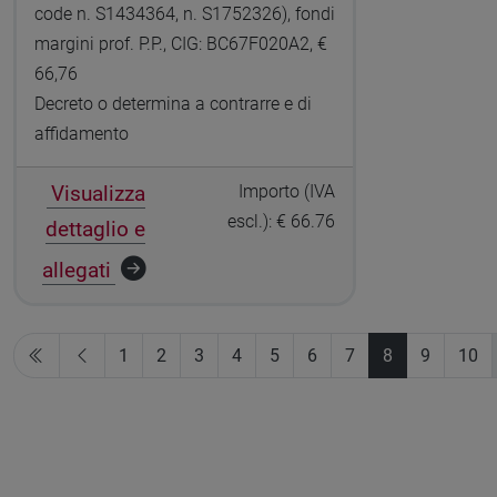
code n. S1434364, n. S1752326), fondi
margini prof. P.P., CIG: BC67F020A2, €
66,76
Decreto o determina a contrarre e di
affidamento
Visualizza
Importo (IVA
escl.): € 66.76
dettaglio e
allegati
1
2
3
4
5
6
7
8
9
10