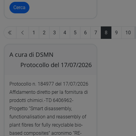
Cerca
1
2
3
4
5
6
7
8
9
10
A cura di DSMN
Protocollo del 17/07/2026
Protocollo n. 184977 del 17/07/2026
Affidamento diretto per la fornitura di
prodotti chimici.-TD 6406962-
Progetto “Smart disassembly,
functionalisation and reassembly of
plant fibres for fully recyclable bio-
based composites" acronimo “RE-