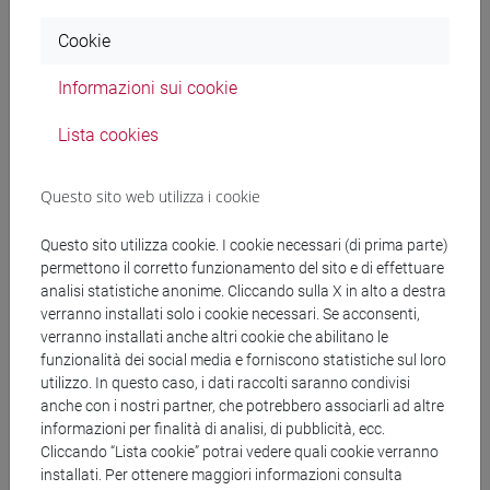
Protocollo del 16/07/2026
Cookie
Informazioni sui cookie
Protocollo n. 183232 del 16/07/2026
TUTTOGARE 1202 - Affidamento
Lista cookies
diretto per il servizio di pubblicazione
articolo OA su rivista specializzata -
Questo sito web utilizza i cookie
Progetto SKYNET - Springer Nature
GmbH – euro 2.445,00 CIG:
Questo sito utilizza cookie. I cookie necessari (di prima parte)
permettono il corretto funzionamento del sito e di effettuare
BC64801C9C CUP:
analisi statistiche anonime. Cliccando sulla X in alto a destra
H73C22002010006
verranno installati solo i cookie necessari. Se acconsenti,
Decreto o determina a contrarre e di
verranno installati anche altri cookie che abilitano le
affidamento
funzionalità dei social media e forniscono statistiche sul loro
utilizzo. In questo caso, i dati raccolti saranno condivisi
anche con i nostri partner, che potrebbero associarli ad altre
Visualizza
Importo (IVA
informazioni per finalità di analisi, di pubblicità, ecc.
escl.): € 2445
dettaglio e
Cliccando “Lista cookie” potrai vedere quali cookie verranno
installati. Per ottenere maggiori informazioni consulta