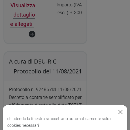
Visualizza
Importo (IVA
escl.): € 300
dettaglio
e allegati
A cura di DSU-RIC
Protocollo del 11/08/2021
Protocollo n. 92486 del 11/08/2021
Decreto a contrarre semplificato per
affidamento diretto alla ditta TSTAT
S.R.L. (CF e P.IVA 01501640666) per
chiudendo la finestra si accettano automaticamente solo i
licenza software Metashape
cookies necessari
richiesta dal prof. Gelichi Progetto: