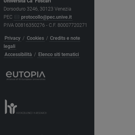
Università Ca’ Foscari
Dorsoduro 3246, 30123 Venezia
PEC
protocollo@pec.unive.it
P.IVA 00816350276 - C.F. 80007720271
Privacy
/
Cookies
/
Credits e note
legali
Accessibilità
/
Elenco siti tematici