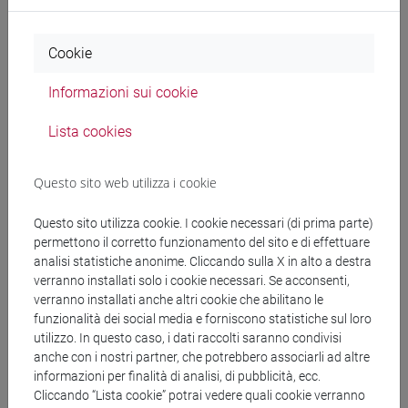
SU.JESOLO2021 CUP:
H75F21001130005 CIG:
Cookie
ZEF32BBF1E
Informazioni sui cookie
Decreto o determina a contrarre e di
affidamento
Lista cookies
Visualizza
Importo (IVA
Questo sito web utilizza i cookie
escl.): € 480
dettaglio
Questo sito utilizza cookie. I cookie necessari (di prima parte)
e allegati
permettono il corretto funzionamento del sito e di effettuare
analisi statistiche anonime. Cliccando sulla X in alto a destra
verranno installati solo i cookie necessari. Se acconsenti,
verranno installati anche altri cookie che abilitano le
funzionalità dei social media e forniscono statistiche sul loro
utilizzo. In questo caso, i dati raccolti saranno condivisi
A cura di DSU-RIC
anche con i nostri partner, che potrebbero associarli ad altre
Protocollo del 11/08/2021
informazioni per finalità di analisi, di pubblicità, ecc.
Cliccando “Lista cookie” potrai vedere quali cookie verranno