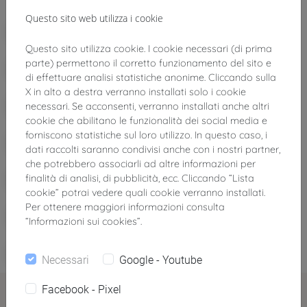
1
1
1
Questo sito web utilizza i cookie
Austria
Bielorussia
Bolivia
Questo sito utilizza cookie. I cookie necessari (di prima
1
1
1
parte) permettono il corretto funzionamento del sito e
Bosnia-Erzegovina
Cile
Congo
di effettuare analisi statistiche anonime. Cliccando sulla
1
1
5
X in alto a destra verranno installati solo i cookie
Cuba
Danimarca
Francia
necessari. Se acconsenti, verranno installati anche altri
cookie che abilitano le funzionalità dei social media e
1
1
3
forniscono statistiche sul loro utilizzo. In questo caso, i
Germania
Giappone
Gran Bretagna
dati raccolti saranno condivisi anche con i nostri partner,
1
1
1
3
che potrebbero associarli ad altre informazioni per
India
Iran
Isole Fær Øer
Italia
finalità di analisi, di pubblicità, ecc. Cliccando “Lista
cookie” potrai vedere quali cookie verranno installati.
1
2
1
Per ottenere maggiori informazioni consulta
Libano
Marocco
Serbia
Spagna
“Informazioni sui cookies”.
1
1
1
1
Stati Uniti
Svezia
Taiwan
Tunisia
Necessari
Google - Youtube
Contatti
Facebook - Pixel