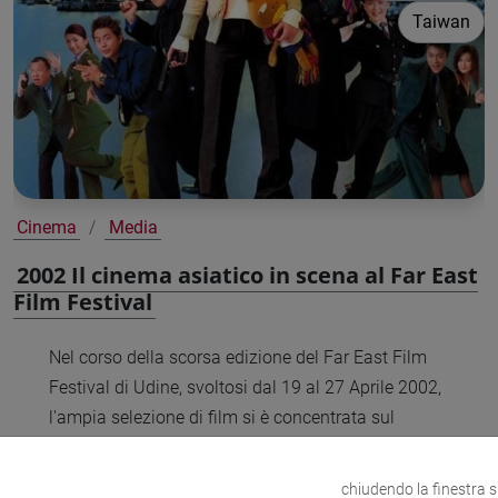
Taiwan
Cinema
Media
2002 Il cinema asiatico in scena al Far East
Film Festival
Nel corso della scorsa edizione del Far East Film
Festival di Udine, svoltosi dal 19 al 27 Aprile 2002,
l'ampia selezione di film si è concentrata sul
cinema popolare: sono stati presentati i maggiori
successi al botteghino dei rispettivi paesi, nonché
chiudendo la finestra 