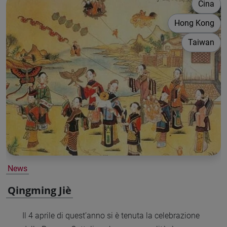
Cina
Hong Kong
Taiwan
News
Qingming Jiè
Il 4 aprile di quest’anno si è tenuta la celebrazione