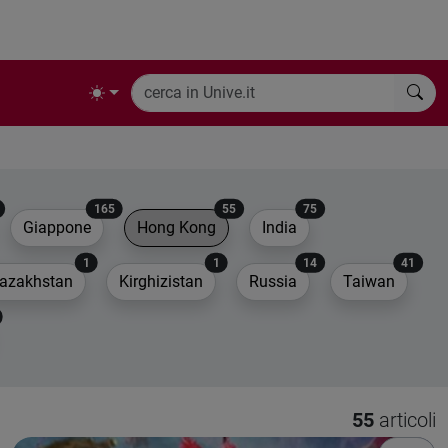
165
55
75
Giappone
Hong Kong
India
1
1
14
41
azakhstan
Kirghizistan
Russia
Taiwan
55
articoli