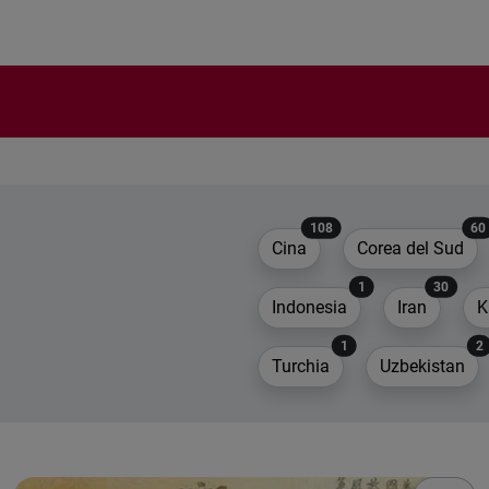
108
60
Cina
Corea del Sud
1
30
Indonesia
Iran
K
1
2
Turchia
Uzbekistan