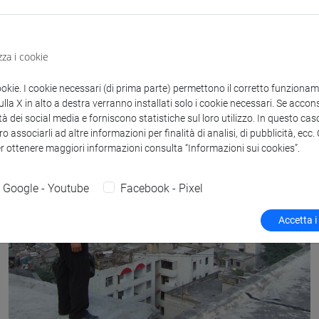
pellicole vincitrici di premi in manifestazioni e
festival asiatici
zza i cookie
ookie. I cookie necessari (di prima parte) permettono il corretto funzionamen
la X in alto a destra verranno installati solo i cookie necessari. Se accons
Cina
tà dei social media e forniscono statistiche sul loro utilizzo. In questo cas
o associarli ad altre informazioni per finalità di analisi, di pubblicità, ecc
Corea del Sud
er ottenere maggiori informazioni consulta “Informazioni sui cookies”.
Giappone
Google - Youtube
Facebook - Pixel
Hong Kong
Accetta i
Taiwan