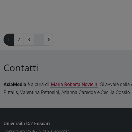
1
2
3
…
5
Contatti
AsiaMedia
è a cura di
Maria Roberta Novielli
. Si avvale della
Pittalis, Valentina Pettosini, Arianna Caredda e Cecilia Cossio.
Università Ca’ Foscari
Dorsoduro 3246, 30123 Venezia