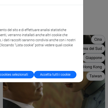
to del sito e di effettuare analisi statistiche
enti, verranno installati anche altri cookie che
Cina
o, i dati raccolti saranno condivisi anche con i nostri
. Cliccando “Lista cookie” potrai vedere quali cookie
Corea del Sud
Giappone
Hong Kong
 cookies selezionati
Accetta tutti i cookie
Taiwan