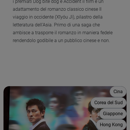
i premiati Dog bite dog e Accident il film è un
adattamento del romanzo classico cinese Il
viaggio in occidente (Xīyóu Jì), pilastro della
letteratura dell’Asia. Primo di una saga che
ambisce a trasporre il romanzo in maniera fedele
rendendolo godibile a un pubblico cinese e non.
Cina
Corea del Sud
Giappone
Hong Kong