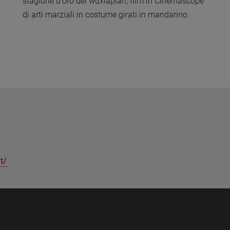
stagione d'oro dei wuxiapian, film in Cinemascope
di arti marziali in costume girati in mandarino.
t/