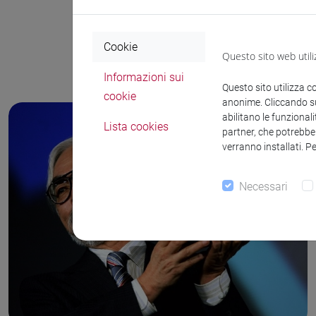
Cookie
Questo sito web utili
Informazioni sui
Questo sito utilizza c
cookie
anonime. Cliccando sul
Cina
abilitano le funzionali
Lista cookies
partner, che potrebber
Corea del Sud
verranno installati. P
Giappone
Necessari
Hong Kong
Taiwan