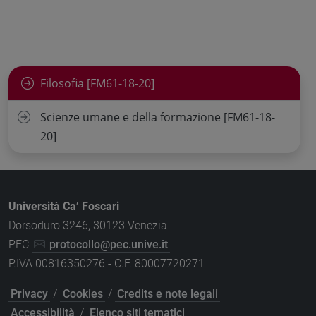
Filosofia [FM61-18-20]
Scienze umane e della formazione [FM61-18-
20]
Università Ca’ Foscari
Dorsoduro 3246, 30123 Venezia
PEC
protocollo@pec.unive.it
P.IVA 00816350276 - C.F. 80007720271
Privacy
/
Cookies
/
Credits e note legali
Accessibilità
/
Elenco siti tematici