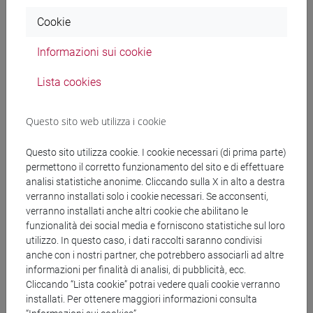
Cookie
Tipo di attività formativa:
A
Informazioni sui cookie
scelta dello studente [D]
Lista cookies
Questo sito web utilizza i cookie
A scelta dello
CFU
Questo sito utilizza cookie. I cookie necessari (di prima parte)
permettono il corretto funzionamento del sito e di effettuare
studente
totali:
analisi statistiche anonime. Cliccando sulla X in alto a destra
verranno installati solo i cookie necessari. Se acconsenti,
12
verranno installati anche altri cookie che abilitano le
funzionalità dei social media e forniscono statistiche sul loro
utilizzo. In questo caso, i dati raccolti saranno condivisi
anche con i nostri partner, che potrebbero associarli ad altre
informazioni per finalità di analisi, di pubblicità, ecc.
Cliccando “Lista cookie” potrai vedere quali cookie verranno
installati. Per ottenere maggiori informazioni consulta