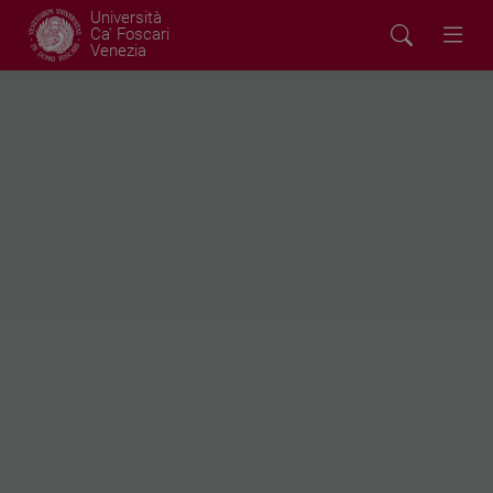
Università
Ca' Foscari
Venezia