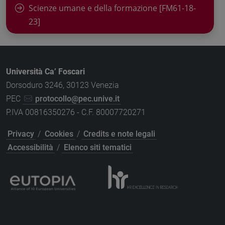
Scienze umane e della formazione [FM61-18-
23]
Università Ca’ Foscari
Dorsoduro 3246, 30123 Venezia
PEC
protocollo@pec.unive.it
P.IVA 00816350276 - C.F. 80007720271
Privacy
/
Cookies
/
Credits e note legali
Accessibilità
/
Elenco siti tematici