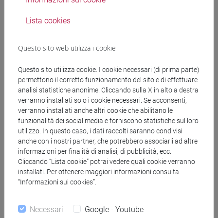
Lista cookies
A scelta dello
CFU
Questo sito web utilizza i cookie
studente
totali:
Questo sito utilizza cookie. I cookie necessari (di prima parte)
12
permettono il corretto funzionamento del sito e di effettuare
analisi statistiche anonime. Cliccando sulla X in alto a destra
verranno installati solo i cookie necessari. Se acconsenti,
verranno installati anche altri cookie che abilitano le
funzionalità dei social media e forniscono statistiche sul loro
utilizzo. In questo caso, i dati raccolti saranno condivisi
Tipo di attività formativa:
anche con i nostri partner, che potrebbero associarli ad altre
informazioni per finalità di analisi, di pubblicità, ecc.
Cliccando “Lista cookie” potrai vedere quali cookie verranno
Lingua/Prova Finale [E]
installati. Per ottenere maggiori informazioni consulta
“Informazioni sui cookies”.
Per la prova finale
CFU
Necessari
Google - Youtube