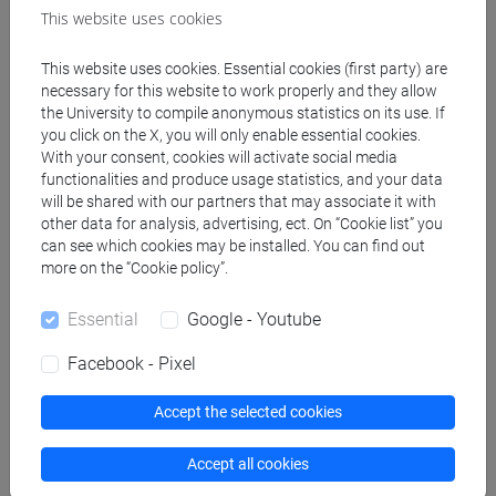
ATENEO, SU PROGETTO, DA
This website uses cookies
CONVENZIONE
This website uses cookies. Essential cookies (first party) are
COLLABORAZIONI ESTERNE -
necessary for this website to work properly and they allow
the University to compile anonymous statistics on its use. If
CONTRATTI CO.CO.CO, OCCASIONALI
you click on the X, you will only enable essential cookies.
(VALUTAZIONI, SELEZIONI, CONTRATTI)
With your consent, cookies will activate social media
functionalities and produce usage statistics, and your data
will be shared with our partners that may associate it with
Flussi informativi per la ricerca
other data for analysis, advertising, ect. On “Cookie list” you
can see which cookies may be installed. You can find out
more on the “Cookie policy”.
Rendicontazione progetti di ricerca
nazionali (PRIN FIRB ed altri bandi su
Essential
Google - Youtube
fondi nazionali) ed europei ( VII prog.
quadro INTERREG, fondi strutturali FSE
Facebook - Pixel
ecc..)
Accept the selected cookies
Supporto gestione e rendicontazione
progetti connessi alla didattica, mobilità
Accept all cookies
( Es. Marie Curie, Alfa ), per