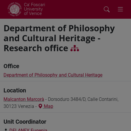
Ca' Foscari
University
of Venice
Department of Philosophy
and Cultural Heritage -
Research office
Office
Department of Philosophy and Cultural Heritage
Location
Malcanton Marcorà
- Dorsoduro 3484/D, Calle Contarini,
30123 Venezia -
Map
Unit Coordinator
DELANEY Eugenia