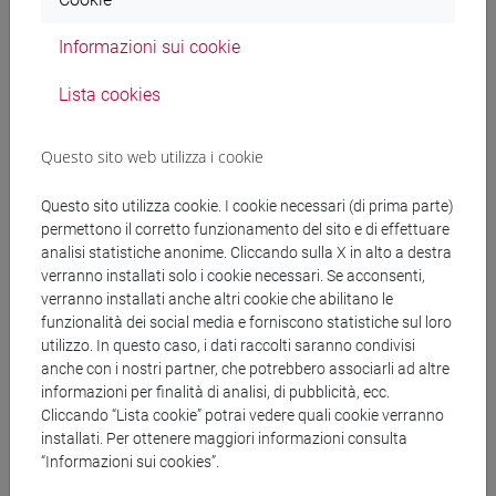
Informazioni sui cookie
Lista cookies
Questo sito web utilizza i cookie
Immatricolazione
Questo sito utilizza cookie. I cookie necessari (di prima parte)
permettono il corretto funzionamento del sito e di effettuare
analisi statistiche anonime. Cliccando sulla X in alto a destra
Attenzione:
Si raccomanda di procedere con la
verranno installati solo i cookie necessari. Se acconsenti,
compilazione della domanda di immatricolazione e
verranno installati anche altri cookie che abilitano le
pagamento del contributo esclusivamente a seguito della
funzionalità dei social media e forniscono statistiche sul loro
pubblicazione degli esiti della valutazione dei requisiti, se
utilizzo. In questo caso, i dati raccolti saranno condivisi
anche con i nostri partner, che potrebbero associarli ad altre
positivi.
informazioni per finalità di analisi, di pubblicità, ecc.
Cliccando “Lista cookie” potrai vedere quali cookie verranno
installati. Per ottenere maggiori informazioni consulta
Il periodo di immatricolazione va dall'
1 luglio
al
30
“Informazioni sui cookies”.
settembre
2026.