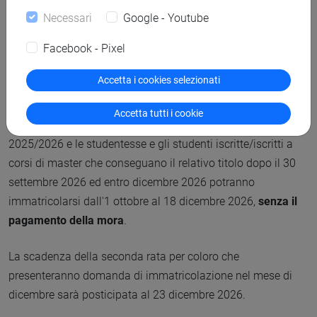
Necessari
Google - Youtube
È prevista un’ulteriore finestra dall'
1 ottobre
al
18
Facebook - Pixel
dicembre
2026:
l'immatricolazione in questo periodo
comporta il pagamento di un diritto di mora di importo pari
Accetta i cookies selezionati
a 50,00 Euro.
Accetta tutti i cookie
Le laureande e i laureandi della sessione autunnale dell’a.a.
2025/2026 e le studentesse e gli studenti iscritte/iscritti a
corsi di master che conseguano il relativo titolo dopo il 30
settembre 2026 ed entro dicembre 2026 potranno
immatricolarsi dall'1 ottobre al 18 dicembre 2026,
senza il
pagamento della mora
.
La scadenza della seconda rata per coloro che
presenteranno domanda di immatricolazione nel mese di
dicembre sarà posticipata al 23 dicembre 2026.