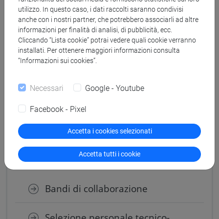
utilizzo. In questo caso, i dati raccolti saranno condivisi
anche con i nostri partner, che potrebbero associarli ad altre
informazioni per finalità di analisi, di pubblicità, ecc.
Cliccando “Lista cookie” potrai vedere quali cookie verranno
installati. Per ottenere maggiori informazioni consulta
“Informazioni sui cookies”.
Necessari
Google - Youtube
Facebook - Pixel
Accetta i cookies selezionati
Verso il lavoro e Alumni
Accetta tutti i cookie
Bandi di collaborazione
Selezione personale tecnico-