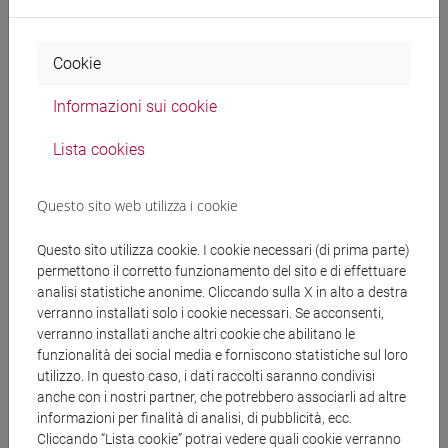
multidisciplinare che tenta di superare la tradizionale
dicotomia tra le risposte alle problematiche ambientali delle
discipline inerenti alla "natura" e quelle inerenti alla "cultura".
Cookie
Le Scienze Umane Ambientali si propongono come area di
Informazioni sui cookie
ricerca capace di mettere in dialogo le scienze naturali, le
scienze sociali e la cultura umanistica in tutte le sue
Lista cookies
declinazioni con l'obiettivo di formare la prossima
generazione di operatori culturali, intellettuali pubblici,
Questo sito web utilizza i cookie
formatori e leader capaci di immaginare, raccontare ed
educare ad un futuro sostenibile per l'ecosistema terrestre.
Questo sito utilizza cookie. I cookie necessari (di prima parte)
permettono il corretto funzionamento del sito e di effettuare
In un'epoca sempre più caratterizzata da società
analisi statistiche anonime. Cliccando sulla X in alto a destra
multietniche complesse e da fenomeni migratori sempre più
verranno installati solo i cookie necessari. Se acconsenti,
causati dai cambiamenti climatici, questo programma
verranno installati anche altri cookie che abilitano le
funzionalità dei social media e forniscono statistiche sul loro
affronta i temi ambientali in una prospettiva globale e
utilizzo. In questo caso, i dati raccolti saranno condivisi
interculturale, per valorizzare i modelli di relazione tra
anche con i nostri partner, che potrebbero associarli ad altre
umanità, specie non umane e biosfera caratteristici di
informazioni per finalità di analisi, di pubblicità, ecc.
diverse società, anche in una prospettiva storica.
Cliccando “Lista cookie” potrai vedere quali cookie verranno