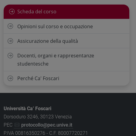
Scheda del corso
Opinioni sul corso e occupazione
Assicurazione della qualità
Docenti, organi e rappresentanze
studentesche
Perché Ca' Foscari
Università Ca’ Foscari
Dorsoduro 3246, 30123 Venezia
PEC
protocollo@pec.unive.it
P.IVA 00816350276 - C.F. 80007720271