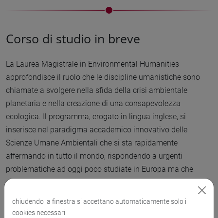
Corso di studio in breve
La Laurea Magistrale in Environmental Humanities
approfondisce il ruolo che le discipline umanistiche sono
chiamate a svolgere nella sfida della crisi ambientale
planetaria e nella creazione di una consapevolezza
ecologica. Il programma, erogato in lingua inglese, si
inserisce nel paradigma accademico innovativo delle
Scienze Umane Ambientali che si sta rapidamente
affermando in tutto il mondo, rispondendo a urgenti
problematiche ad oggi poco studiate in Europa ma che
stanno prendendo piede nel mondo anglofono, nei paesi
nordici e in Asia. Si basa su un'attenta analisi dei dinamismi
chiudendo la finestra si accettano automaticamente solo i
socio-culturali locali e globali, sulla scorta di un approccio
cookies necessari