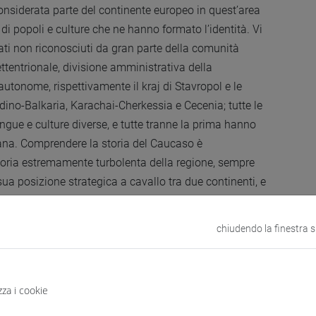
iderata parte del continente europeo in quest’area
i popoli e culture che ne hanno formato l’identità. Vi
tati non riconosciuti da gran parte della comunità
tentrionale, divisione amministrativa della
utonome, rispettivamente il kraj di Stavropol e le
ino-Balkaria, Karachai-Cherkessia e Cecenia; tutte le
ngue e culture diverse, e tutte tranne la prima hanno
na. Comprendere la storia del Caucaso è
toria estremamente turbolenta della regione, sempre
 sua posizione strategica a cavallo tra due continenti, e
amente condizionato il suo sviluppo in periodi e
chiudendo la finestra 
zza i cookie
nziali e nomadi ha avuto il suo primo incontro con la