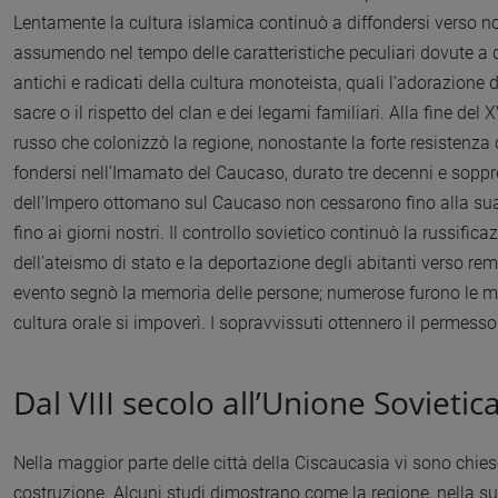
Lentamente la cultura islamica continuò a diffondersi verso nord
assumendo nel tempo delle caratteristiche peculiari dovute a dei 
antichi e radicati della cultura monoteista, quali l’adorazione 
sacre o il rispetto del clan e dei legami familiari. Alla fine del
russo che colonizzò la regione, nonostante la forte resistenza 
fondersi nell’Imamato del Caucaso, durato tre decenni e sopp
dell’Impero ottomano sul Caucaso non cessarono fino alla sua 
fino ai giorni nostri. Il controllo sovietico continuò la russifi
dell’ateismo di stato e la deportazione degli abitanti verso re
evento segnò la memoria delle persone; numerose furono le mort
cultura orale si impoverì. I sopravvissuti ottennero il permesso 
Dal VIII secolo all’Unione Sovietic
Nella maggior parte delle città della Ciscaucasia vi sono chies
costruzione. Alcuni studi dimostrano come la regione, nella s