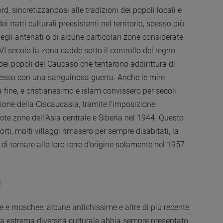
, sincretizzandosi alle tradizioni dei popoli locali e
tratti culturali preesistenti nel territorio, spesso più
degli antenati o di alcune particolari zone considerate
 XVI secolo la zona cadde sotto il controllo del regno
dei popoli del Caucaso che tentarono addirittura di
resso con una sanguinosa guerra. Anche le mire
fine, e cristianesimo e islam convissero per secoli
cazione della Ciscaucasia, tramite l’imposizione
mote zone dell’Asia centrale e Siberia nel 1944. Questo
i, molti villaggi rimasero per sempre disabitati, la
di tornare alle loro terre d’origine solamente nel 1957.
a
e e moschee, alcune antichissime e altre di più recente
ua estrema diversità culturale abbia sempre presentato