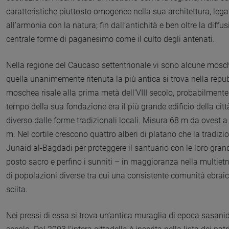
caratteristiche piuttosto omogenee nella sua architettura, lega
all’armonia con la natura; fin dall’antichità e ben oltre la d
centrale forme di paganesimo come il culto degli antenati.
Nella regione del Caucaso settentrionale vi sono alcune mosch
quella unanimemente ritenuta la più antica si trova nella rep
moschea risale alla prima metà dell’VIII secolo, probabilmente
tempo della sua fondazione era il più grande edificio della cit
diverso dalle forme tradizionali locali. Misura 68 m da ovest a 
m. Nel cortile crescono quattro alberi di platano che la tradizi
Junaid al-Bagdadi per proteggere il santuario con le loro grand
posto sacro e perfino i sunniti – in maggioranza nella multie
di popolazioni diverse tra cui una consistente comunità ebraic
sciita.
Nei pressi di essa si trova un’antica muraglia di epoca sasanide e