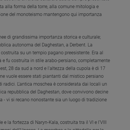
ta alla forma della torre, alla comune mitologia e
iffusione del monoteismo mantengono qui importanza
ee di grandissima importanza storica e culturale;
ubblica autonoma del Daghestan, a Derbent. La
 costruita su un tempio pagano preesistente. Era al
tà e fu costruita in stile arabo-persiano, completamente
est, 28 da sud a nord e l'altezza della cupola è di 17
one vuole essere stati piantanti dal mistico persiano
i radici. L’antica moschea è considerata dai locali un
tnica repubblica del Daghestan, dove convivono decine
a - vi si recano nonostante sia un luogo di tradizione
 la fortezza di Naryn-Kala, costruita tra il VI e l’VIII