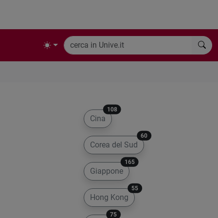
108
Cina
60
Corea del Sud
165
Giappone
55
Hong Kong
75