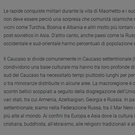
Le rapide conquiste militari durante la vita di Maometto e i suc
non deve essere perciò una sorpresa che comunità islamiche r
vicini come Turchia, Bosnia e Albania e altri molto più lontani
post-sovietico in Asia. D’altro canto, anche paesi come la Russia 
occidentale e sud-orientale hanno percentuali di popolazione di
Il Caucaso si divide comunemente in Caucaso settentrionale (
condividono una base culturale ma hanno tra loro profonde diff
sud del Caucaso ha necessitato tempi piuttosto lunghi per pene
o tra minoranze distribuite in alcune aree. La macroregione è c
scontri bellici scoppiati a seguito della disgregazione dell’Unio
vari stati, tra cui Armenia, Azerbaigian, Georgia e Russia. In p
settentrionale; siamo nella Federazione Russa, tra il Mar Nero 
più alte al mondo. Ai confini tra Europa e Asia dove la cultura 
cristiana, buddhista, all’ebraismo, alle religioni tradizionali e