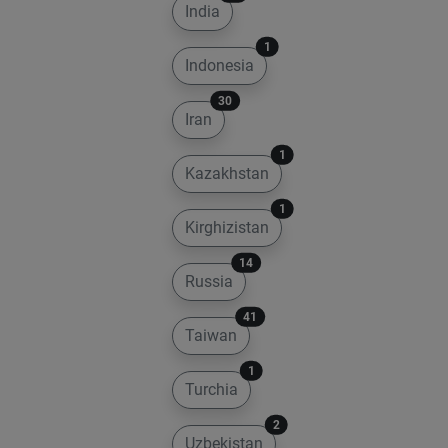
India
1
Indonesia
30
Iran
1
Kazakhstan
1
Kirghizistan
14
Russia
41
Taiwan
1
Turchia
2
Uzbekistan