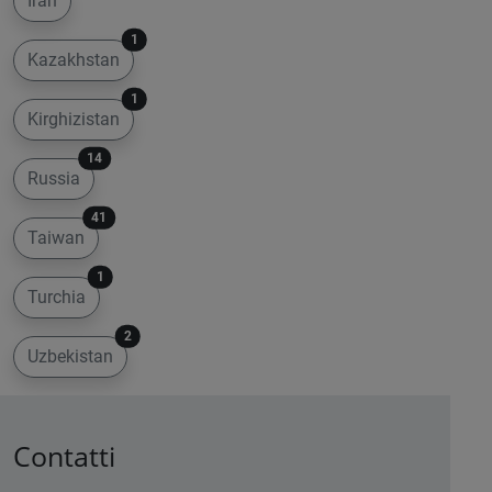
Iran
1
Kazakhstan
1
Kirghizistan
14
Russia
41
Taiwan
1
Turchia
2
Uzbekistan
Contatti