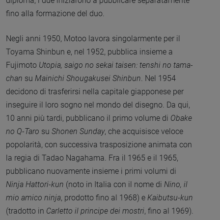
diploma, i due iniziarono a pubblicare separatamente
fino alla formazione del duo.
Negli anni 1950, Motoo lavora singolarmente per il
Toyama Shinbun e, nel 1952, pubblica insieme a
Fujimoto
Utopia, saigo no sekai taisen: tenshi no tama-
chan
su
Mainichi Shougakusei Shinbun
. Nel 1954
decidono di trasferirsi nella capitale giapponese per
inseguire il loro sogno nel mondo del disegno. Da qui,
10 anni più tardi, pubblicano il primo volume di
Obake
no Q-Taro
su
Shonen Sunday
, che acquisisce veloce
popolarità, con successiva trasposizione animata con
la regia di Tadao Nagahama. Fra il 1965 e il 1965,
pubblicano nuovamente insieme i primi volumi di
Ninja Hattori-kun
(noto in Italia con il nome di
Nino, il
mio amico ninja
, prodotto fino al 1968) e
Kaibutsu-kun
(tradotto in
Carletto il principe dei mostri
, fino al 1969).