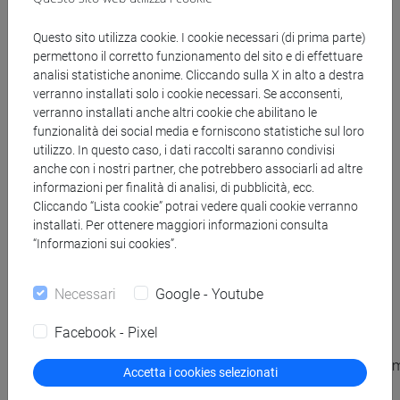
Il mondo dei manga, dunque, ringrazia chi è stato in
grado di rivoluzionare la realtà del fumetto, ricordando
Questo sito utilizza cookie. I cookie necessari (di prima parte)
permettono il corretto funzionamento del sito e di effettuare
per sempre il celebre duo con gli occhiali scuri e il
analisi statistiche anonime. Cliccando sulla X in alto a destra
basco, che ha accompagnato generazioni di grandi e
verranno installati solo i cookie necessari. Se acconsenti,
piccoli con la sua creatività.
verranno installati anche altri cookie che abilitano le
funzionalità dei social media e forniscono statistiche sul loro
utilizzo. In questo caso, i dati raccolti saranno condivisi
Valentina Pettosini
anche con i nostri partner, che potrebbero associarli ad altre
informazioni per finalità di analisi, di pubblicità, ecc.
FONTE:
Cliccando “Lista cookie” potrai vedere quali cookie verranno
installati. Per ottenere maggiori informazioni consulta
“Informazioni sui cookies”.
Mario A. Rumor, “Morto Fujiko Fujio A, creatore di
Doraemon e Carletto il principe dei mostri” su
Art
Tribune
, 09/04/2022. <link
Necessari
Google - Youtube
www.artribune.com/editoria/fumetti/2022/04/morto-
Facebook - Pixel
fujiko-fujio-doraemon/
_blank>https://www.artribune.com/editoria/fumetti/2022/04/
Accetta i cookies selezionati
fujiko-fujio-doraemon/</link>.