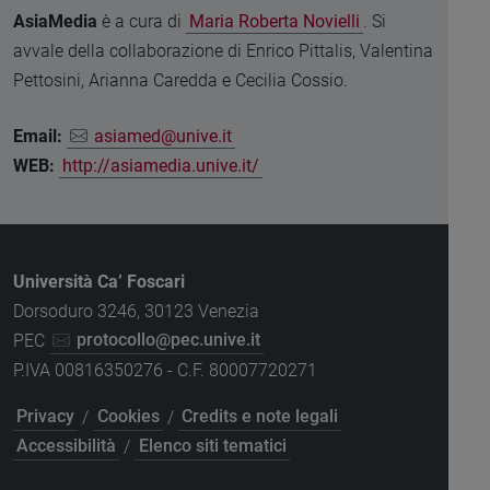
AsiaMedia
è a cura di
Maria Roberta Novielli
. Si
avvale della collaborazione di Enrico Pittalis, Valentina
Pettosini, Arianna Caredda e Cecilia Cossio.
Email:
asiamed@unive.it
WEB:
http://asiamedia.unive.it/
Università Ca’ Foscari
Dorsoduro 3246, 30123 Venezia
PEC
protocollo@pec.unive.it
P.IVA 00816350276 - C.F. 80007720271
Privacy
/
Cookies
/
Credits e note legali
Accessibilità
/
Elenco siti tematici