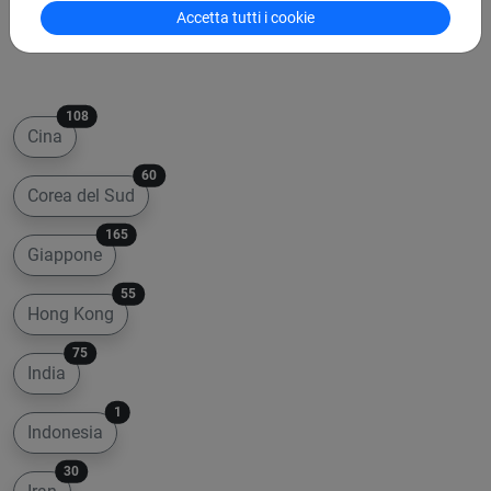
Accetta tutti i cookie
108
Cina
60
Corea del Sud
165
Giappone
55
Hong Kong
75
India
1
Indonesia
30