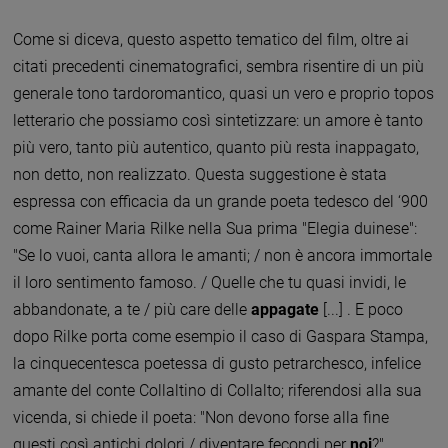
Come si diceva, questo aspetto tematico del film, oltre ai
citati precedenti cinematografici, sembra risentire di un più
generale tono tardoromantico, quasi un vero e proprio topos
letterario che possiamo così sintetizzare: un amore è tanto
più vero, tanto più autentico, quanto più resta inappagato,
non detto, non realizzato. Questa suggestione è stata
espressa con efficacia da un grande poeta tedesco del ‘900
come Rainer Maria Rilke nella Sua prima "Elegia duinese":
"Se lo vuoi, canta allora le amanti; / non è ancora immortale
il loro sentimento famoso. / Quelle che tu quasi invidi, le
abbandonate, a te / più care delle
appagate
[...] . E poco
dopo Rilke porta come esempio il caso di Gaspara Stampa,
la cinquecentesca poetessa di gusto petrarchesco, infelice
amante del conte Collaltino di Collalto; riferendosi alla sua
vicenda, si chiede il poeta: "Non devono forse alla fine
questi così antichi dolori / diventare fecondi per
noi
?".