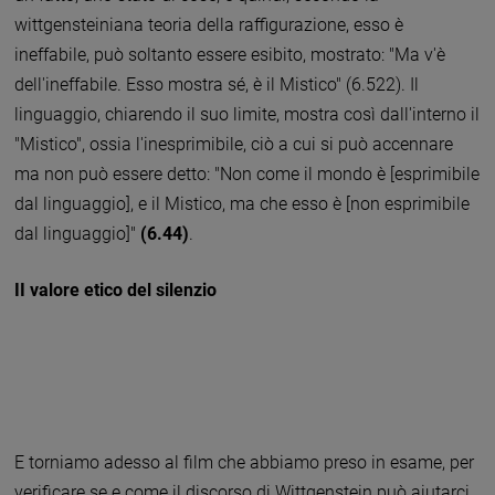
wittgensteiniana teoria della raffigurazione, esso è
ineffabile, può soltanto essere esibito, mostrato: "Ma v'è
dell'ineffabile. Esso mostra sé, è il Mistico" (6.522). Il
linguaggio, chiarendo il suo limite, mostra così dall'interno il
"Mistico", ossia l'inesprimibile, ciò a cui si può accennare
ma non può essere detto: "Non come il mondo è [esprimibile
dal linguaggio], e il Mistico, ma che esso è [non esprimibile
dal linguaggio]"
(6.44)
.
II valore etico del silenzio
E torniamo adesso al film che abbiamo preso in esame, per
verificare se e come il discorso di Wittgenstein può aiutarci