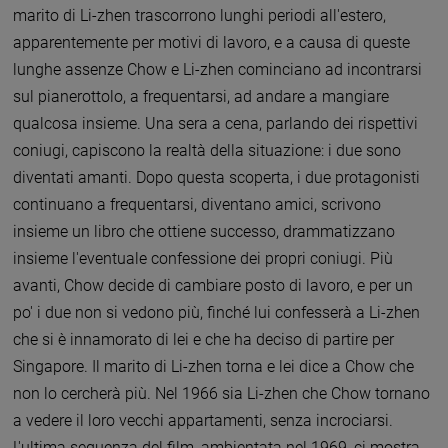
marito di Li-zhen trascorrono lunghi periodi all'estero,
apparentemente per motivi di lavoro, e a causa di queste
lunghe assenze Chow e Li-zhen cominciano ad incontrarsi
sul pianerottolo, a frequentarsi, ad andare a mangiare
qualcosa insieme. Una sera a cena, parlando dei rispettivi
coniugi, capiscono la realtà della situazione: i due sono
diventati amanti. Dopo questa scoperta, i due protagonisti
continuano a frequentarsi, diventano amici, scrivono
insieme un libro che ottiene successo, drammatizzano
insieme l'eventuale confessione dei propri coniugi. Più
avanti, Chow decide di cambiare posto di lavoro, e per un
po' i due non si vedono più, finché lui confesserà a Li-zhen
che si è innamorato di lei e che ha deciso di partire per
Singapore. Il marito di Li-zhen torna e lei dice a Chow che
non lo cercherà più. Nel 1966 sia Li-zhen che Chow tornano
a vedere il loro vecchi appartamenti, senza incrociarsi.
L'ultima sequenza del film, ambientata nel 1969, ci mostra