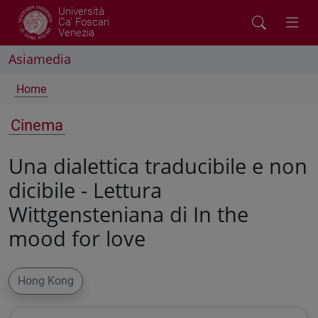
Università
Ca' Foscari
Venezia
Asiamedia
Home
Cinema
Una dialettica traducibile e non
dicibile - Lettura
Wittgensteniana di In the
mood for love
Hong Kong