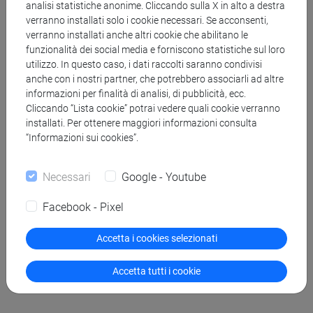
analisi statistiche anonime. Cliccando sulla X in alto a destra
domande e formulare problemi — insiste Wittgenstein nella
verranno installati solo i cookie necessari. Se acconsenti,
proposizione 6.5 — si possono anche trovare le risposte,
verranno installati anche altri cookie che abilitano le
funzionalità dei social media e forniscono statistiche sul loro
anche se, per trovarle, può essere richiesta grande fatica e
utilizzo. In questo caso, i dati raccolti saranno condivisi
una buona dose di ingegno; dove invece non si possono
anche con i nostri partner, che potrebbero associarli ad altre
dare risposte, là non vi sono nemmeno domande da porre.
informazioni per finalità di analisi, di pubblicità, ecc.
Così, tutto ciò che può essere detto, può essere detto
Cliccando “Lista cookie” potrai vedere quali cookie verranno
installati. Per ottenere maggiori informazioni consulta
chiaramente attraverso le nostre proposizioni, e una
“Informazioni sui cookies”.
proposizione ha senso soltanto se può essere vera e falsa.
Dalle proposizioni dotate di senso, cioè, io non posso
Necessari
Google - Youtube
sapere a priori se esse sono di fatto vere o false, ma, se le
comprendo, non posso non conoscere quale o quali stati di
Facebook - Pixel
cose sussistano (o non sussistano) se esse sono
vere
.
Accetta i cookies selezionati
Accetta tutti i cookie