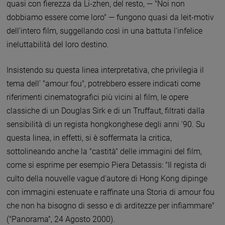
quasi con fierezza da Li-zhen, del resto, — "Noi non
dobbiamo essere come loro" — fungono quasi da leit-motiv
dell'intero film, suggellando così in una battuta l'infelice
ineluttabilità del loro destino.
Insistendo su questa linea interpretativa, che privilegia il
tema dell' "amour fou", potrebbero essere indicati come
riferimenti cinematografici più vicini al film, le opere
classiche di un Douglas Sirk e di un Truffaut, filtrati dalla
sensibilità di un regista hongkonghese degli anni '90. Su
questa linea, in effetti, si è soffermata la critica,
sottolineando anche la "castità" delle immagini del film,
come si esprime per esempio Piera Detassis: "Il regista di
culto della nouvelle vague d'autore di Hong Kong dipinge
con immagini estenuate e raffinate una Storia di amour fou
che non ha bisogno di sesso e di arditezze per infiammare"
("Panorama", 24 Agosto 2000).