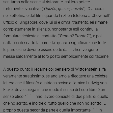
sentiamo nelle scene al ristorante, col loro potere
fortemente evocativo ("
Quizás, quizás, quizás
"). O ancora,
nel sottofinale del film, quando Li-zhen telefona a Chow nell'
ufficio di Singapore, dove lui si e ormai trasferito, lei rimane
completamente in silenzio, nonostante egli continui a
formulare richieste di contatto ("
Pronto? Pronto?
'"), e poi
riattacca di scatto la cornetta: quasi a significare che tutte
le parole che devono essere dette da Li-zhen vengono
messe saldamente al loro posto semplicemente col tacerne.
A questo punto il legame col pensiero di Wittgenstein si fa
veramente strettissimo, se andiamo a rileggere una celebre
lettera che il filosofo austriaco scrive all'amico Ludwig von
Ficker dove spiega in che modo il senso del suo libro è un
senso etico: "[...] il mio lavoro consiste di due parti: di quello
che ho scritto, e inoltre di tutto quello che non ho scritto. E
proprio questa seconda parte è quella importante. [...] In