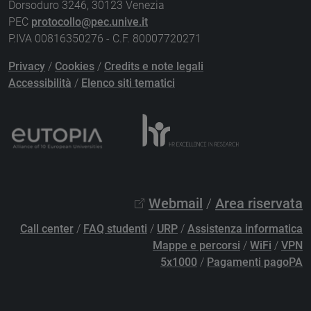
Dorsoduro 3246, 30123 Venezia
PEC
protocollo@pec.unive.it
P.IVA 00816350276 - C.F. 80007720271
Privacy
/
Cookies
/
Credits e note legali
Accessibilità
/
Elenco siti tematici
Webmail
/
Area riservata
Call center
/
FAQ studenti
/
URP
/
Assistenza informatica
Mappe e percorsi
/
WiFi
/
VPN
5x1000
/
Pagamenti pagoPA