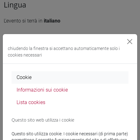
Lingua
L'evento si terrà in
italiano
Organizzatore
chiudendo la finestra si accettano automaticamente solo i
cookies necessari
CSAR Centro Studi sulle Arti della Russia, Dipartimento di
Filosofia e Beni Culturali, CFZexhibitions
Cookie
condividi su:
Informazioni sui cookie
Lista cookies
Allegati
Questo sito web utilizza i cookie
Locandina
2846 KB
Questo sito utilizza cookie. I cookie necessari (di prima parte)