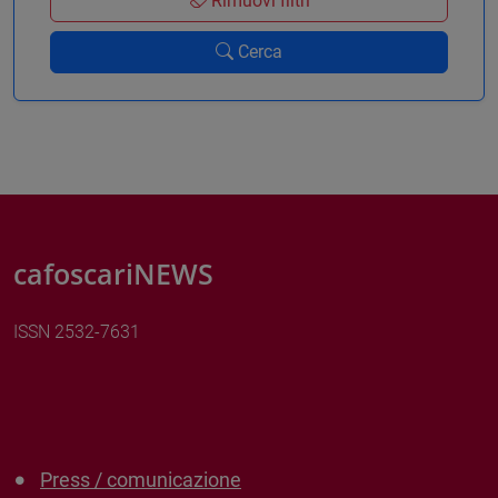
Rimuovi filtri
Cerca
cafoscariNEWS
ISSN 2532-7631
Press / comunicazione