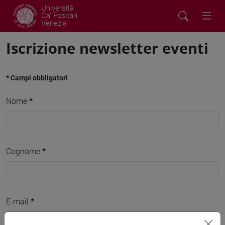
Università
Ca' Foscari
Venezia
Iscrizione newsletter eventi
* Campi obbligatori
Nome
*
Cognome
*
E-mail
*