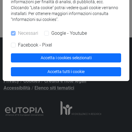
informazioni per finalità di analisi, di pubblicità, ecc.
Cliccando “Lista cookie” potrai vedere quali cookie verranno
installati. Per ottenere maggiori informazioni consulta
Last update: 24/07/2026
“Informazioni sui cookies”.
Necessari
Google - Youtube
Facebook - Pixel
Università Ca’ Foscari
Dorsoduro 3246, 30123 Venezia
Accetta i cookies selezionati
PEC
protocollo@pec.unive.it
P.IVA 00816350276 - C.F. 80007720271
Accetta tutti i cookie
Privacy
/
Cookies
/
Credits e note legali
Accessibilità
/
Elenco siti tematici