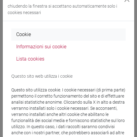
chiudendo la finestra si accettano automaticamente solo i
cookies necessari
Data nascita
*
Cookie
Informazioni sui cookie
Azienda / ente
Lista cookies
Questo sito web utilizza i cookie
Ruolo / status
Questo sito utilizza cookie. I cookie necessari (di prima parte)
permettono il corretto funzionamento del sito e di effettuare
analisi statistiche anonime. Cliccando sulla X in alto a destra
Ho preso visione dell'
informativa sul trattamento dei
verranno installati solo i cookie necessari. Se acconsenti,
dati personali
*
verranno installati anche altri cookie che abilitano le
funzionalità dei social media e forniscono statistiche sul loro
utilizzo. In questo caso, i dati raccolti saranno condivisi
Conferma
anche con i nostri partner, che potrebbero associarli ad altre