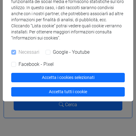
funzionalità dei social media e forniscono statistiche sul loro
utilizzo. In questo caso, i dati raccolti saranno condivisi
anche con i nostri partner, che potrebbero associarli ad altre
dal
informazioni per finalità di analisi, di pubblicità, ecc.
Cliccando “Lista cookie” potrai vedere quali cookie verranno
installati. Per ottenere maggiori informazioni consulta
“Informazioni sui cookies”.
al
Necessari
Google - Youtube
Facebook - Pixel
Accetta i cookies selezionati
Rimuovi filtri
Accetta tutti i cookie
Cerca