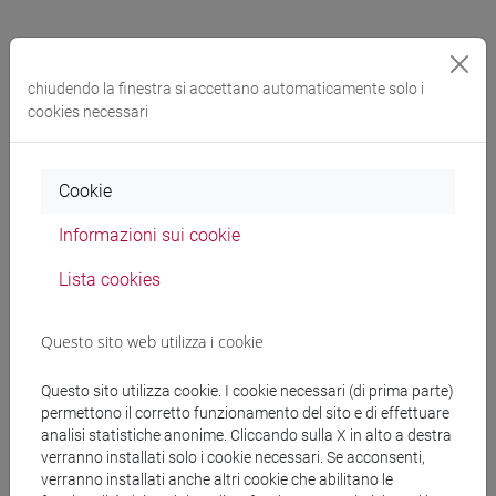
Lingua
chiudendo la finestra si accettano automaticamente solo i
cookies necessari
L'evento si terrà in
italiano
Cookie
Organizzatore
Informazioni sui cookie
Università Ca' Foscari Venezia
Lista cookies
condividi su:
Questo sito web utilizza i cookie
Questo sito utilizza cookie. I cookie necessari (di prima parte)
permettono il corretto funzionamento del sito e di effettuare
analisi statistiche anonime. Cliccando sulla X in alto a destra
verranno installati solo i cookie necessari. Se acconsenti,
verranno installati anche altri cookie che abilitano le
Cerca in agenda