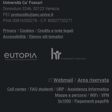
Università Ca’ Foscari
Dorsoduro 3246, 30123 Venezia
PEC
protocollo@pec.unive.it
P.IVA 00816350276 - C.F. 80007720271
Privacy
/
Cookies
/
Credits e note legali
Accessibilità
/
Elenco siti tematici
Webmail
/
Area riservata
Call center
/
FAQ studenti
/
URP
/
Assistenza informatica
Mappe e percorsi
/
WiFi
/
VPN
5x1000
/
Pagamenti pagoPA