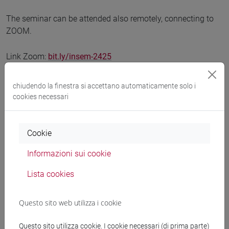
The seminar can be attended also remotely, connecting to
ZOOM.
Link Zoom:
bit.ly/insem-2425
ID riunione: 880 2639 9452
Passcode: InSem-2425
chiudendo la finestra si accettano automaticamente solo i
cookies necessari
Lingua
Cookie
L'evento si terrà in
inglese
Informazioni sui cookie
Lista cookies
Organizzatore
Questo sito web utilizza i cookie
Department of Economics (InSeminars)
Questo sito utilizza cookie. I cookie necessari (di prima parte)