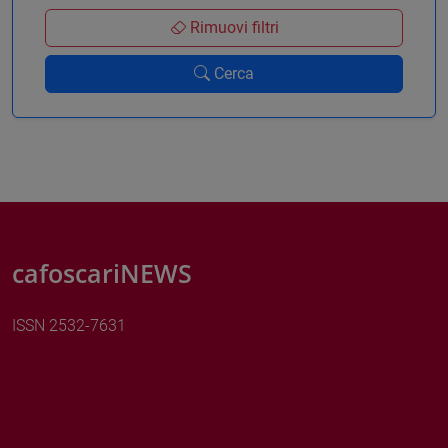
Rimuovi filtri
Cerca
cafoscariNEWS
ISSN 2532-7631