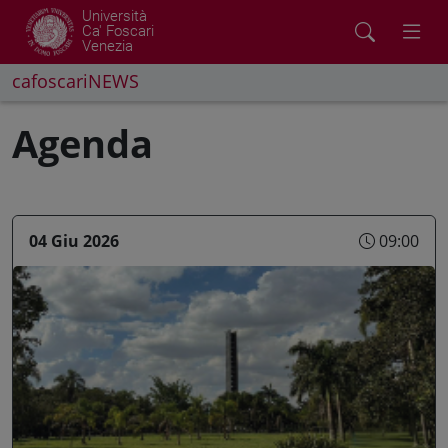
Università
Ca' Foscari
Venezia
cafoscariNEWS
Agenda
04 Giu 2026
09:00