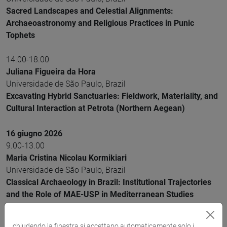
Sacred Landscapes and Celestial Alignments:
Archaeoastronomy and Religious Practices in Punic
Tophets
14.00-18.00
Juliana Figueira da Hora
Universidade de São Paulo, Brazil
Excavating Hybrid Sanctuaries: Fieldwork, Materiality, and
Cultural Interaction at Petrota (Northern Aegean)
16 giugno 2026
9.00-13.00
Maria Cristina Nicolau Kormikiari
Universidade de São Paulo, Brazil
Classical Archaeology in Brazil: Institutional Trajectories
and the Role of MAE-USP in Mediterranean Studies
14.00-18.00
chiudendo la finestra si accettano automaticamente solo i