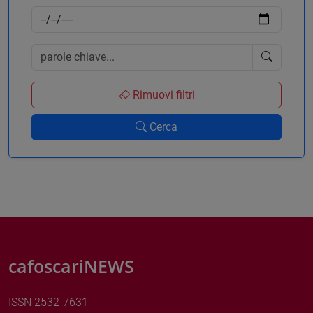
Rimuovi filtri
Cerca
cafoscariNEWS
ISSN 2532-7631