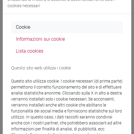
Juliana Figueira da Hora
cookies necessari
Universidade de São Paulo, Brazil
From Research to Society: Digital Archaeology, Education,
and Public Engagement in the Labeca Project
Cookie
Responsabili dell’iniziativa:
Prof.
Luigi Sperti
, Prof.ssa
Informazioni sui cookie
Myriam Pilutti Namer
.
Lista cookies
Il ciclo di seminari è riconosciuto come attività sostitutiva
del tirocinio per l’attribuzione di
1 CFU
.
Per informazioni contattare:
myriam.piluttinamer@unive.it
Questo sito web utilizza i cookie
Questo sito utilizza cookie. I cookie necessari (di prima parte)
permettono il corretto funzionamento del sito e di effettuare
Organizzatore
analisi statistiche anonime. Cliccando sulla X in alto a destra
verranno installati solo i cookie necessari. Se acconsenti,
Dipartimento di Studi Umanistici
verranno installati anche altri cookie che abilitano le
funzionalità dei social media e forniscono statistiche sul loro
utilizzo. In questo caso, i dati raccolti saranno condivisi
condividi su:
anche con i nostri partner, che potrebbero associarli ad altre
informazioni per finalità di analisi, di pubblicità, ecc.