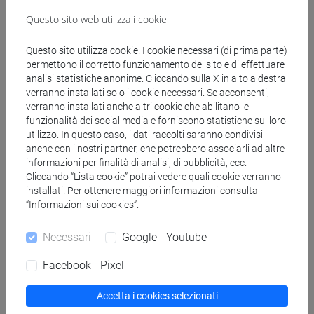
Questo sito web utilizza i cookie
Allegati
Questo sito utilizza cookie. I cookie necessari (di prima parte)
permettono il corretto funzionamento del sito e di effettuare
analisi statistiche anonime. Cliccando sulla X in alto a destra
verranno installati solo i cookie necessari. Se acconsenti,
Locandina
3293 KB
verranno installati anche altri cookie che abilitano le
funzionalità dei social media e forniscono statistiche sul loro
utilizzo. In questo caso, i dati raccolti saranno condivisi
anche con i nostri partner, che potrebbero associarli ad altre
informazioni per finalità di analisi, di pubblicità, ecc.
Cliccando “Lista cookie” potrai vedere quali cookie verranno
installati. Per ottenere maggiori informazioni consulta
“Informazioni sui cookies”.
Cerca in agenda
Necessari
Google - Youtube
Facebook - Pixel
dal
Accetta i cookies selezionati