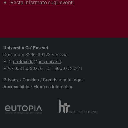
Resta informato sugli eventi
Università Ca’ Foscari
Dorsoduro 3246, 30123 Venezia
PEC
protocollo@pec.unive.it
P.IVA 00816350276 - C.F. 80007720271
Privacy
/
Cookies
/
Credits e note legali
Accessibilità
/
Elenco siti tematici