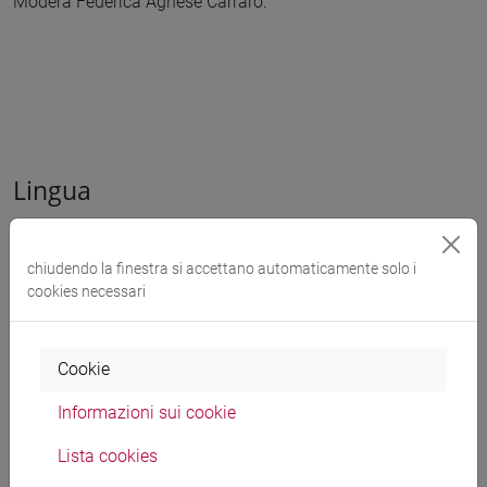
Modera Federica Agnese Carraro.
Lingua
L'evento si terrà in
italiano
chiudendo la finestra si accettano automaticamente solo i
cookies necessari
Organizzatore
Cookie
Mestre Mia, Dipartimento di Scienze Molecolari e
Nanosistemi, Dipartimento di Scienze Ambientali,
Informazioni sui cookie
Informatica e Statistica
Lista cookies
condividi su: