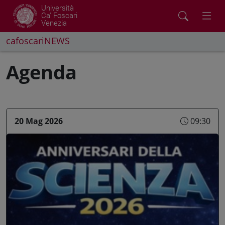
Università
Ca' Foscari
Venezia
cafoscariNEWS
Agenda
20 Mag 2026
09:30