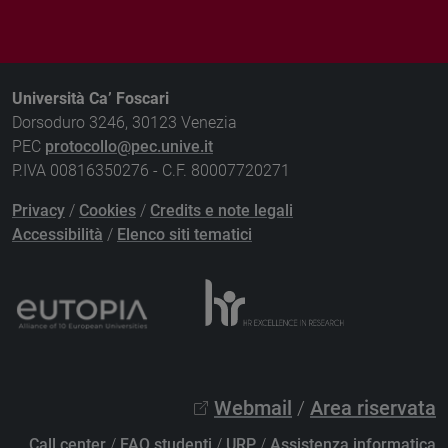
Università Ca’ Foscari
Dorsoduro 3246, 30123 Venezia
PEC
protocollo@pec.unive.it
P.IVA 00816350276 - C.F. 80007720271
Privacy
/
Cookies
/
Credits e note legali
Accessibilità
/
Elenco siti tematici
Webmail
/
Area riservata
Call center
/
FAQ studenti
/
URP
/
Assistenza informatica