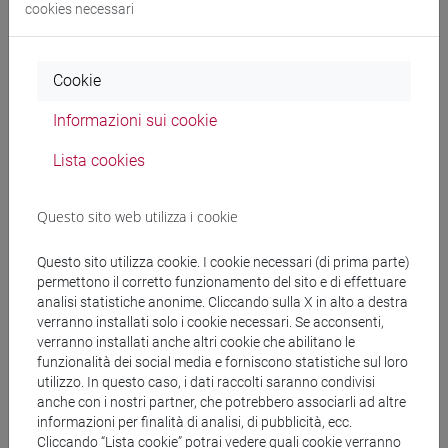
Allegati
cookies necessari
Locandina/Poster
1480 KB
Cookie
Informazioni sui cookie
Lista cookies
Questo sito web utilizza i cookie
Cerca in agenda
Questo sito utilizza cookie. I cookie necessari (di prima parte)
permettono il corretto funzionamento del sito e di effettuare
analisi statistiche anonime. Cliccando sulla X in alto a destra
verranno installati solo i cookie necessari. Se acconsenti,
dal
verranno installati anche altri cookie che abilitano le
funzionalità dei social media e forniscono statistiche sul loro
utilizzo. In questo caso, i dati raccolti saranno condivisi
anche con i nostri partner, che potrebbero associarli ad altre
al
informazioni per finalità di analisi, di pubblicità, ecc.
Cliccando “Lista cookie” potrai vedere quali cookie verranno