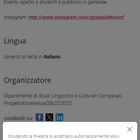
Evento aperto a studenti e pubblico in generale.
Instagram:
http://www.instagram.com/gruppoletturacf
Lingua
L'evento si terrà in
italiano
Organizzatore
Dipartimento di Studi Linguistici e Culturali Comparati,
ProgettoEccellenzaDSLCC2023
condividi su:
chiudendo la finestra si accettano automaticamente solo i