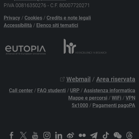
P.IVA 00816350276 - C.F. 80007720271
Privacy
/
Cookies
/
Credits e note legali
Accessibilità
/
Elenco siti tematici
Webmail
/
Area riservata
Call center
/
FAQ studenti
/
URP
/
Assistenza informatica
Mappe e percorsi
/
WiFi
/
VPN
5x1000
/
Pagamenti pagoPA