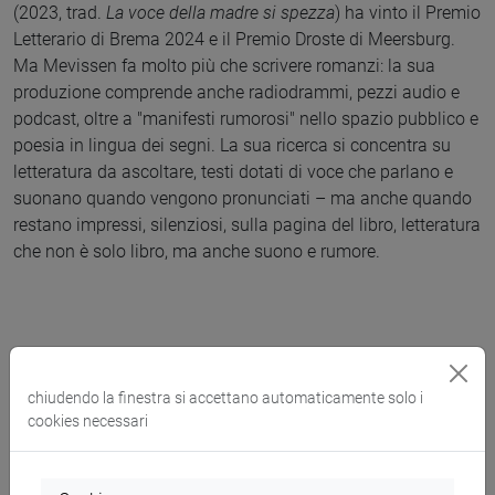
(2023, trad.
La voce della madre si spezza
) ha vinto il Premio
Letterario di Brema 2024 e il Premio Droste di Meersburg.
Ma Mevissen fa molto più che scrivere romanzi: la sua
produzione comprende anche radiodrammi, pezzi audio e
podcast, oltre a "manifesti rumorosi" nello spazio pubblico e
poesia in lingua dei segni. La sua ricerca si concentra su
letteratura da ascoltare, testi dotati di voce che parlano e
suonano quando vengono pronunciati – ma anche quando
restano impressi, silenziosi, sulla pagina del libro, letteratura
che non è solo libro, ma anche suono e rumore.
L’iniziativa rientra nell’ambito dei progetti di Public
Engagement 2026.
chiudendo la finestra si accettano automaticamente solo i
cookies necessari
Lingua