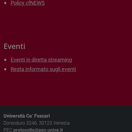
Policy cfNEWS
Eventi
Eventi in diretta streaming
Resta informato sugli eventi
Università Ca’ Foscari
Dorsoduro 3246, 30123 Venezia
PEC
protocollo@pec.unive.it