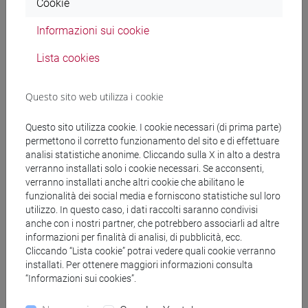
Cookie
L'evento si terrà in
tedesco
Informazioni sui cookie
Lista cookies
Organizzatore
Questo sito web utilizza i cookie
Università Ca' Foscari Venezia, Writers in conversation,
CFZwriters, Centro Tedesco di Studi Veneziani
Questo sito utilizza cookie. I cookie necessari (di prima parte)
permettono il corretto funzionamento del sito e di effettuare
condividi su:
analisi statistiche anonime. Cliccando sulla X in alto a destra
verranno installati solo i cookie necessari. Se acconsenti,
verranno installati anche altri cookie che abilitano le
funzionalità dei social media e forniscono statistiche sul loro
Allegati
utilizzo. In questo caso, i dati raccolti saranno condivisi
anche con i nostri partner, che potrebbero associarli ad altre
informazioni per finalità di analisi, di pubblicità, ecc.
Cliccando “Lista cookie” potrai vedere quali cookie verranno
Locandina
728 KB
installati. Per ottenere maggiori informazioni consulta
“Informazioni sui cookies”.