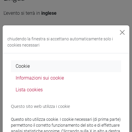
L'evento si terrà in
inglese
Organizzatore
chiudendo la finestra si accettano automaticamente solo i
cookies necessari
NICHE, Teatro Ca' Foscari
condividi su:
Cookie
Informazioni sui cookie
Allegati
Lista cookies
Poster
Questo sito web utilizza i cookie
1262 KB
Questo sito utilizza cookie. I cookie necessari (di prima parte)
permettono il corretto funzionamento del sito e di effettuare
analisi statistiche anonime. Cliccando sulla X in alto a destra