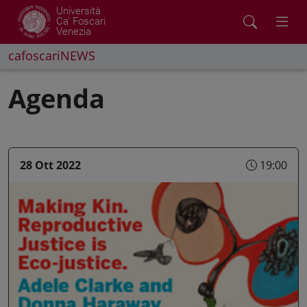
Università
Ca' Foscari
Venezia
cafoscariNEWS
Agenda
28 Ott 2022
19:00