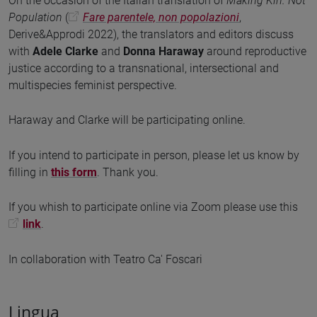
On the occasion of the Italian translation of
Making Kin. Not
Population
(
Fare parentele, non popolazioni
,
Derive&Approdi 2022), the translators and editors discuss
with
Adele Clarke
and
Donna Haraway
around reproductive
justice according to a transnational, intersectional and
multispecies feminist perspective.
Haraway and Clarke will be participating online.
If you intend to participate in person, please let us know by
filling in
this form
. Thank you.
If you whish to participate online via Zoom please use this
link
.
In collaboration with Teatro Ca' Foscari
Lingua