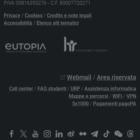
P.IVA 00816350276 - C.F. 80007720271
Privacy
/
Cookies
/
Credits e note legali
Accessibilità
/
Elenco siti tematici
Webmail
/
Area riservata
Call center
/
FAQ studenti
/
URP
/
Assistenza informatica
Mappe e percorsi
/
WiFi
/
VPN
5x1000
/
Pagamenti pagoPA