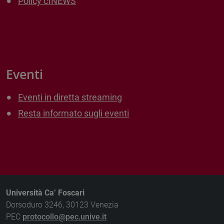
Policy cfNEWS
Eventi
Eventi in diretta streaming
Resta informato sugli eventi
Università Ca’ Foscari
Dorsoduro 3246, 30123 Venezia
PEC
protocollo@pec.unive.it