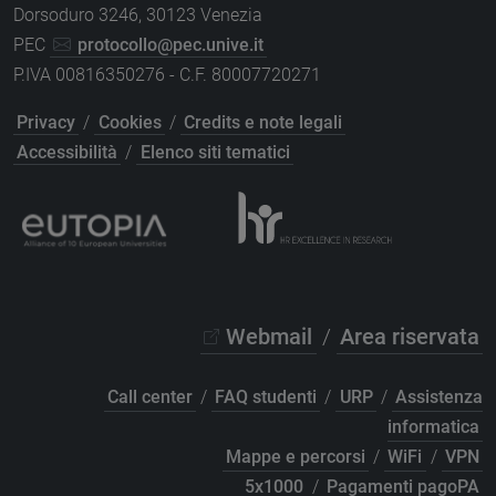
Dorsoduro 3246, 30123 Venezia
PEC
protocollo@pec.unive.it
P.IVA 00816350276 - C.F. 80007720271
Privacy
/
Cookies
/
Credits e note legali
Accessibilità
/
Elenco siti tematici
Webmail
/
Area riservata
Call center
/
FAQ studenti
/
URP
/
Assistenza
informatica
Mappe e percorsi
/
WiFi
/
VPN
5x1000
/
Pagamenti pagoPA