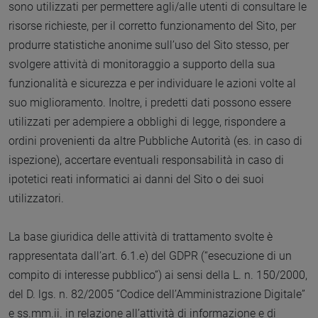
sono utilizzati per permettere agli/alle utenti di consultare le
risorse richieste, per il corretto funzionamento del Sito, per
produrre statistiche anonime sull’uso del Sito stesso, per
svolgere attività di monitoraggio a supporto della sua
funzionalità e sicurezza e per individuare le azioni volte al
suo miglioramento. Inoltre, i predetti dati possono essere
utilizzati per adempiere a obblighi di legge, rispondere a
ordini provenienti da altre Pubbliche Autorità (es. in caso di
ispezione), accertare eventuali responsabilità in caso di
ipotetici reati informatici ai danni del Sito o dei suoi
utilizzatori.
La base giuridica delle attività di trattamento svolte è
rappresentata dall’art. 6.1.e) del GDPR (“esecuzione di un
compito di interesse pubblico”) ai sensi della L. n. 150/2000,
del D. lgs. n. 82/2005 “Codice dell’Amministrazione Digitale”
e ss.mm.ii. in relazione all’attività di informazione e di