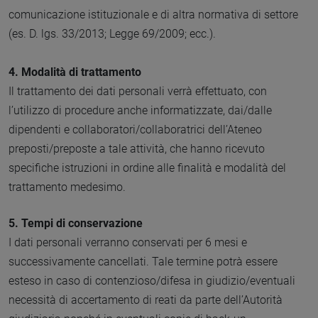
comunicazione istituzionale e di altra normativa di settore
(es. D. lgs. 33/2013; Legge 69/2009; ecc.).
4. Modalità di trattamento
Il trattamento dei dati personali verrà effettuato, con
l’utilizzo di procedure anche informatizzate, dai/dalle
dipendenti e collaboratori/collaboratrici dell’Ateneo
preposti/preposte a tale attività, che hanno ricevuto
specifiche istruzioni in ordine alle finalità e modalità del
trattamento medesimo.
5. Tempi di conservazione
I dati personali verranno conservati per 6 mesi e
successivamente cancellati. Tale termine potrà essere
esteso in caso di contenzioso/difesa in giudizio/eventuali
necessità di accertamento di reati da parte dell’Autorità