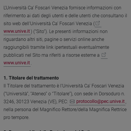
L’Università Ca’ Foscari Venezia fornisce informazioni con
riferimento ai dati degli utenti e delle utenti che consultano il
sito web dell’Università Ca’ Foscari Venezia (
www.unive.it
) (“Sito”). Le presenti informazioni non
riguardano altri siti, pagine o servizi online anche
raggiungibili tramite link ipertestuali eventualmente
pubblicati nel Sito ma riferiti a risorse esterne a
www.unive.it
.
1. Titolare del trattamento
Il Titolare del trattamento è l’Università Ca’ Foscari Venezia
(“Università”, “Ateneo” o “Titolare”), con sede in Dorsoduro n.
3246, 30123 Venezia (VE), PEC:
protocollo@pec.unive.it
,
nella persona del Magnifico Rettore/della Magnifica Rettrice
pro tempore.