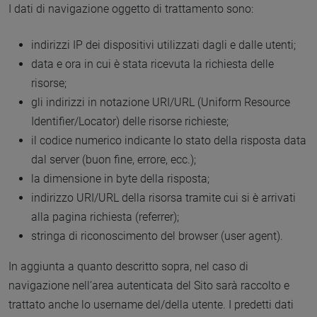
I dati di navigazione oggetto di trattamento sono:
indirizzi IP dei dispositivi utilizzati dagli e dalle utenti;
data e ora in cui è stata ricevuta la richiesta delle
risorse;
gli indirizzi in notazione URI/URL (Uniform Resource
Identifier/Locator) delle risorse richieste;
il codice numerico indicante lo stato della risposta data
dal server (buon fine, errore, ecc.);
la dimensione in byte della risposta;
indirizzo URI/URL della risorsa tramite cui si è arrivati
alla pagina richiesta (referrer);
stringa di riconoscimento del browser (user agent).
In aggiunta a quanto descritto sopra, nel caso di
navigazione nell’area autenticata del Sito sarà raccolto e
trattato anche lo username del/della utente. I predetti dati