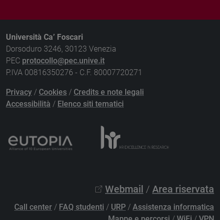
Università Ca’ Foscari
Dorsoduro 3246, 30123 Venezia
PEC
protocollo@pec.unive.it
P.IVA 00816350276 - C.F. 80007720271
Privacy
/
Cookies
/
Credits e note legali
Accessibilità
/
Elenco siti tematici
Webmail
/
Area riservata
Call center
/
FAQ studenti
/
URP
/
Assistenza informatica
Mappe e percorsi
/
WiFi
/
VPN