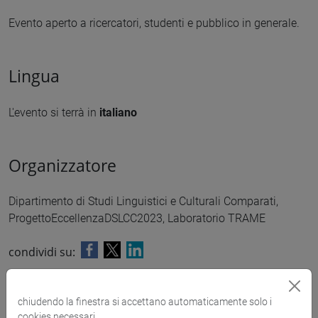
Evento aperto a ricercatori, studenti e pubblico in generale.
Lingua
L'evento si terrà in
italiano
Organizzatore
Dipartimento di Studi Linguistici e Culturali Comparati,
ProgettoEccellenzaDSLCC2023, Laboratorio TRAME
condividi su:
Allegati
chiudendo la finestra si accettano automaticamente solo i
cookies necessari