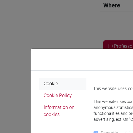
Where
Professo
Professor
Cookie
TESSARO 
This website uses co
Cookie Policy
This website uses cook
Information on
anonymous statistics o
Degree
functionalities and p
cookies
advertising, ect. On “
[FI0
fi 60 