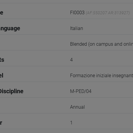
de
FI0003
(AF:550207 AR:313927)
anguage
Italian
Blended (on campus and onlin
ts
4
el
Formazione iniziale insegnant
iscipline
M-PED/04
Annual
r
1