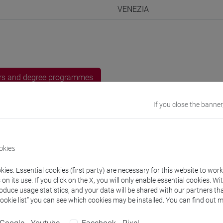
VENEZIA
rs and degree programmes
If you close the banner
s
Fiorino
- 24h Lecture
okies
ies. Essential cookies (first party) are necessary for this website to wor
n its use. If you click on the X, you will only enable essential cookies. Wi
 Programmes and Curricula
roduce usage statistics, and your data will be shared with our partners tha
Cookie list” you can see which cookies may be installed. You can find out m
1] ARTE E IMMAGINE NELLA SCUOLA SECONDARIA DI I GRADO - A0
cfu