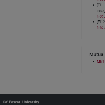
[FI1
inse
fi 60 
[FI1
fi 60 
Mutua 
METO
Ca' Foscari University