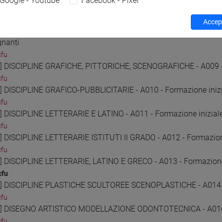
Google - Youtube
Facebook - Pixel
2] DISCIPLINE AUDIOVISIVE - A007 - Formazione iniziale insegnan
cfu
Accept
3] DISCIPLINE GEOMETRICHE, ARCHITETTURA, DESIGN D'ARRED
gnanti
cfu
4] DISCIPLINE GRAFICHE, PITTORICHE, SCENOGRAFICHE - A009 - 
cfu
5] DISCIPLINE GRAFICO-PUBBLICITARIE - A010 - Formazione inizi
cfu
6] DISCIPLINE LETTERARIE E LATINO - A011 - Formazione inizial
cfu
7] DISCIPLINE LETTERARIE ISTITUTI II GRADO - A012 - Formazione
cfu
8] DISCIPLINE LETTERARIE, LATINO E GRECO - A013 - Formazione 
cfu
9] DISCIPLINE PLASTICHE SCULTOREE SCENOPLASTICHE - A014 - 
cfu
0] DISEGNO ARTISTICO MODELLAZIONE ODONTOTECNICA - A016 - 
cfu