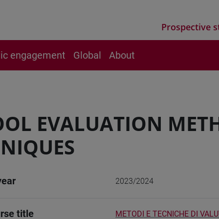
Prospective s
vic engagement
Global
About
OOL EVALUATION MET
HNIQUES
year
2023/2024
rse title
METODI E TECNICHE DI VAL