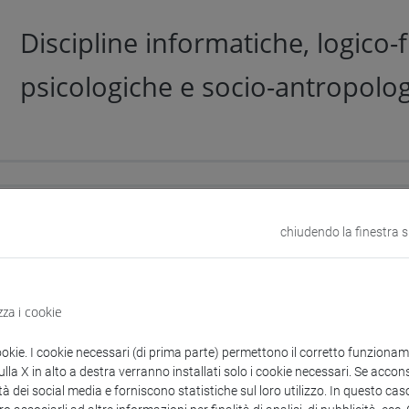
Discipline informatiche, logico-f
psicologiche e socio-antropolo
di attività formativa:
Affine/Integ
chiudendo la finestra 
Attività formative affini o integr
zza i cookie
ookie. I cookie necessari (di prima parte) permettono il corretto funzionamen
la X in alto a destra verranno installati solo i cookie necessari. Se accons
tà dei social media e forniscono statistiche sul loro utilizzo. In questo cas