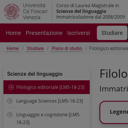
Università
Corso di Laurea Magistrale in
Scienze del linguaggio
Ca' Foscari
Immatricolazione dal 2008/2009
Venezia
Home
Presentazione
Iscriversi
Studiare
Home
Studiare
Piano di studio
Filologico editoria
Filol
Scienze del linguaggio
Immatri
Filologico editoriale [LM5-18-23]
Language Sciences [LM5-18-23]
Legend
Linguaggio e cognizione [LM5-
18-23]