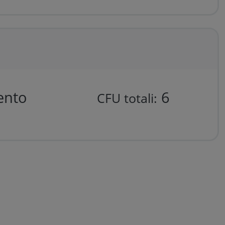
mento
6
CFU totali: