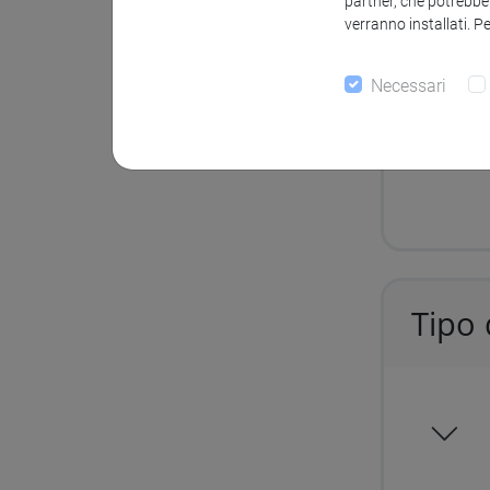
partner, che potrebber
verranno installati. P
Tipo 
Necessari
Tipo 