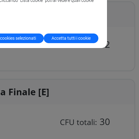
. Cliccando “Lista cookie” potrai vedere quali cookie
lo studente [D]
 cookies selezionati
Accetta tutti i cookie
12
CFU totali:
a Finale [E]
30
CFU totali: