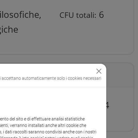
ilosofiche,
6
CFU totali:
giche
rativa [C]
si accettano automaticamente solo i cookies necessari
ative
24
CFU totali:
to del sito e di effettuare analisi statistiche
enti, verranno installati anche altri cookie che
o, i dati raccolti saranno condivisi anche con i nostri