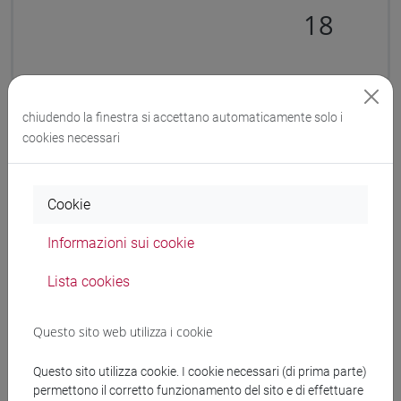
18
chiudendo la finestra si accettano automaticamente solo i
cookies necessari
Tipo di attività formativa:
A
scelta dello studente [D]
Cookie
Informazioni sui cookie
A scelta dello
CFU
Lista cookies
studente
totali:
Questo sito web utilizza i cookie
12
Questo sito utilizza cookie. I cookie necessari (di prima parte)
permettono il corretto funzionamento del sito e di effettuare