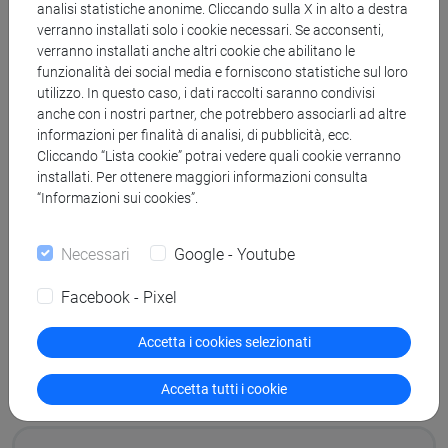
analisi statistiche anonime. Cliccando sulla X in alto a destra
verranno installati solo i cookie necessari. Se acconsenti,
verranno installati anche altri cookie che abilitano le
funzionalità dei social media e forniscono statistiche sul loro
Tipo di attività formativa:
utilizzo. In questo caso, i dati raccolti saranno condivisi
anche con i nostri partner, che potrebbero associarli ad altre
Lingua/Prova Finale [E]
informazioni per finalità di analisi, di pubblicità, ecc.
Cliccando “Lista cookie” potrai vedere quali cookie verranno
installati. Per ottenere maggiori informazioni consulta
“Informazioni sui cookies”.
Per la prova finale
CFU
Necessari
Google - Youtube
totali:
Facebook - Pixel
24
Accetta i cookies selezionati
Accetta tutti i cookie