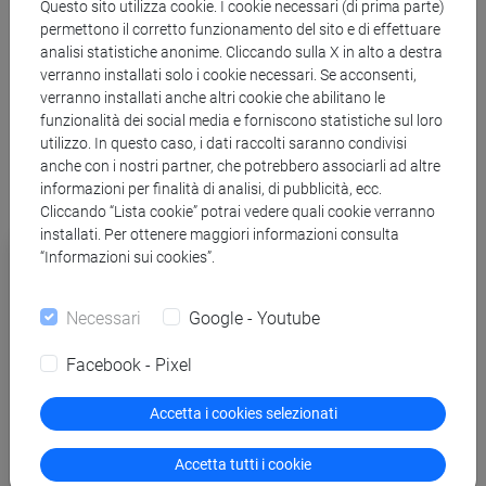
Questo sito utilizza cookie. I cookie necessari (di prima parte)
Rappresentanze studentesche
negli organi di Ateneo e
permettono il corretto funzionamento del sito e di effettuare
del Dipartimento di Scienze Ambientali, Informatica e
analisi statistiche anonime. Cliccando sulla X in alto a destra
verranno installati solo i cookie necessari. Se acconsenti,
Statistica
verranno installati anche altri cookie che abilitano le
funzionalità dei social media e forniscono statistiche sul loro
utilizzo. In questo caso, i dati raccolti saranno condivisi
anche con i nostri partner, che potrebbero associarli ad altre
informazioni per finalità di analisi, di pubblicità, ecc.
Cliccando “Lista cookie” potrai vedere quali cookie verranno
installati. Per ottenere maggiori informazioni consulta
Docenti, organi e rappresentanze
“Informazioni sui cookies”.
studentesche
Necessari
Google - Youtube
Obbligo Formativo Aggiuntivo (OFA)
Facebook - Pixel
Piano di studio
Accetta i cookies selezionati
Insegnamenti e orari
Accetta tutti i cookie
Esami