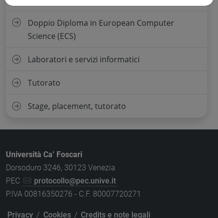
Doppio Diploma in European Computer
Science (ECS)
Laboratori e servizi informatici
Tutorato
Stage, placement, tutorato
Università Ca’ Foscari
Dorsoduro 3246, 30123 Venezia
PEC
protocollo@pec.unive.it
P.IVA 00816350276 - C.F. 80007720271
Privacy
/
Cookies
/
Credits e note legali