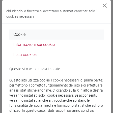
Graphic novel: ricerca e mistero
chiudendo la finestra si accettano automaticamente solo i
La ricerca è social
cookies necessari
Progetti di ricerca: quando la comunicazione fa la
differenza
Cookie
YouTuber si diventa
Informazioni sui cookie
YouTuber, un nuovo volto per l'informazione scientifica
Lista cookies
e culturale
Sulla stessa barca: a bordo con la ricerca!
Questo sito web utilizza i cookie
Dealing with the media
Questo sito utilizza cookie. I cookie necessari (di prima parte)
permettono il corretto funzionamento del sito e di effettuare
Train the Scientist!
analisi statistiche anonime. Cliccando sulla X in alto a destra
verranno installati solo i cookie necessari. Se acconsenti,
Communicating your science
verranno installati anche altri cookie che abilitano le
funzionalità dei social media e forniscono statistiche sul loro
Rassicurare o allarmare? Il ruolo del linguaggio nella
utilizzo. In questo caso, i dati raccolti saranno condivisi
comunicazione del rischio ambientale