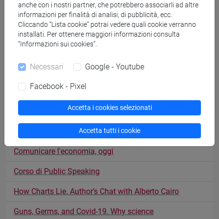
anche con i nostri partner, che potrebbero associarli ad altre
informazioni per finalità di analisi, di pubblicità, ecc.
Corso di public speaking
Cliccando “Lista cookie” potrai vedere quali cookie verranno
installati. Per ottenere maggiori informazioni consulta
Communicating your science
“Informazioni sui cookies”.
Ricerca da sfogliare
Necessari
Google - Youtube
LinkedIn per chi fa ricerca: dal networking alla thought
Facebook - Pixel
leadership
Accetta i cookies selezionati
La scienza approda su Instagram
Accetta tutti i cookie
Brevetti: il linguaggio delle invenzioni
Comunicare l'economia, oggi
Corso di Public Speaking
How Charts Lie. Author’s Chat with Alberto Cairo
Guns, Germs, and Covid-19. Why science