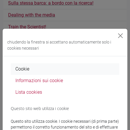
Sulla stessa barca: a bordo con la ricerca!
Dealing with the media
Train the Scientist!
Communicating your science
chiudendo la finestra si accettano automaticamente solo i
cookies necessari
Rassicurare o allarmare? Il ruolo del linguaggio nella
comunicazione del rischio ambientale
Cookie
Corso di public speaking
Informazioni sui cookie
Communicating your science
Lista cookies
Ricerca da sfogliare
LinkedIn per chi fa ricerca: dal networking alla thought
Questo sito web utilizza i cookie
leadership
Questo sito utilizza cookie. I cookie necessari (di prima parte)
La scienza approda su Instagram
permettono il corretto funzionamento del sito e di effettuare