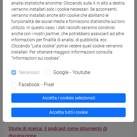
analisi statistiche anonime. Cliccando sulla X in alto a destra
Brevetti: il linguaggio delle invenzioni
verranno installati solo i cookie necessari. Se acconsenti,
verranno installati anche altri cookie che abilitano le
Comunicare l'economia, oggi
funzionalità dei social media e forniscono statistiche sul loro
utilizzo. In questo caso, i dati raccolti saranno condivisi
Corso di Public Speaking
anche con i nostri partner, che potrebbero associarli ad altre
informazioni per finalità di analisi, di pubblicità, ecc.
How Charts Lie. Author’s Chat with Alberto Cairo
Cliccando “Lista cookie” potrai vedere quali cookie verranno
installati. Per ottenere maggiori informazioni consulta
Guns, Germs, and Covid-19. Why science
“Informazioni sui cookies”.
communication needs metaphors
Necessari
Google - Youtube
Tangible data per il public engagement
Facebook - Pixel
Science Stories: migliora le tue tecniche comunicative
nella scrittura e sui social media
Accetta i cookies selezionati
Science Stories: boost your communication techniques
Accetta tutti i cookie
in writing and going social [ENG]
Storie di ricerca: il podcast come strumento di
divulgazione