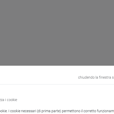
chiudendo la finestra 
zza i cookie
ookie. I cookie necessari (di prima parte) permettono il corretto funzionamen