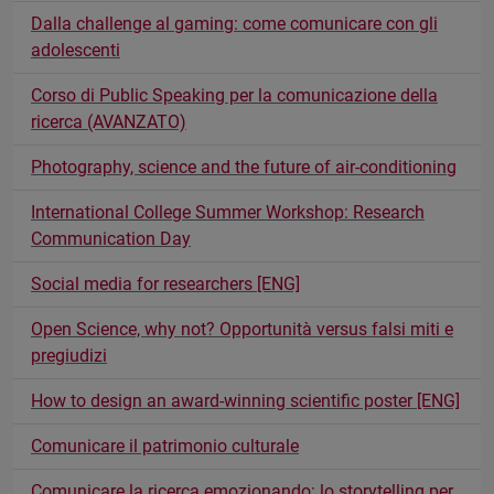
Dalla challenge al gaming: come comunicare con gli
adolescenti
Corso di Public Speaking per la comunicazione della
ricerca (AVANZATO)
Photography, science and the future of air-conditioning
International College Summer Workshop: Research
Communication Day
Social media for researchers [ENG]
Open Science, why not? Opportunità versus falsi miti e
pregiudizi
How to design an award-winning scientific poster [ENG]
Comunicare il patrimonio culturale
Comunicare la ricerca emozionando: lo storytelling per