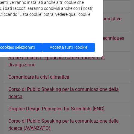
enti, verranno installati anche altri cookie che
Tangible data per il public engagement
o, i dati raccolti saranno condivisi anche con i nostri
. Cliccando “Lista cookie” potrai vedere quali cookie
Science Stories: migliora le tue tecniche comunicative
nella scrittura e sui social media
Science Stories: boost your communication techniques
in writing and going social [ENG]
 cookies selezionati
Accetta tutti i cookie
Storie di ricerca: il podcast come strumento di
divulgazione
Comunicare la crisi climatica
Corso di Public Speaking per la comunicazione della
ricerca
Graphic Design Principles for Scientists [ENG]
Corso di Public Speaking per la comunicazione della
ricerca (AVANZATO)