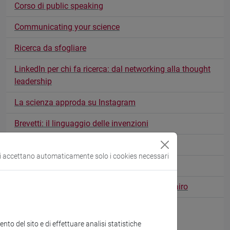
Corso di public speaking
Communicating your science
Ricerca da sfogliare
LinkedIn per chi fa ricerca: dal networking alla thought
leadership
La scienza approda su Instagram
Brevetti: il linguaggio delle invenzioni
Comunicare l'economia, oggi
si accettano automaticamente solo i cookies necessari
Corso di Public Speaking
How Charts Lie. Author’s Chat with Alberto Cairo
Guns, Germs, and Covid-19. Why science
communication needs metaphors
to del sito e di effettuare analisi statistiche