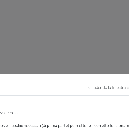
chiudendo la finestra 
zza i cookie
ookie. I cookie necessari (di prima parte) permettono il corretto funzionamen