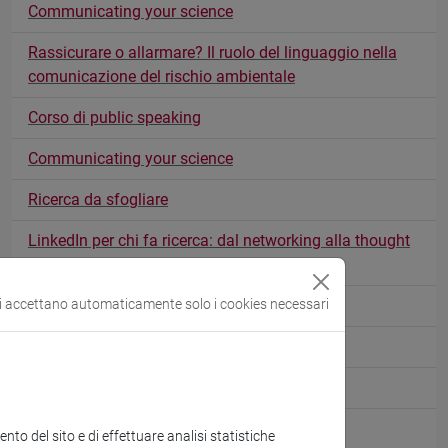
Communicating your science
Rassicurare o allarmare? Il ruolo del linguaggio nella
comunicazione del rischio ambientale
Corso di public speaking
Communicating your science
Ricerca da sfogliare
LinkedIn per chi fa ricerca: dal networking alla thought
leadership
si accettano automaticamente solo i cookies necessari
La scienza approda su Instagram
Brevetti: il linguaggio delle invenzioni
Comunicare l'economia, oggi
Corso di Public Speaking
to del sito e di effettuare analisi statistiche