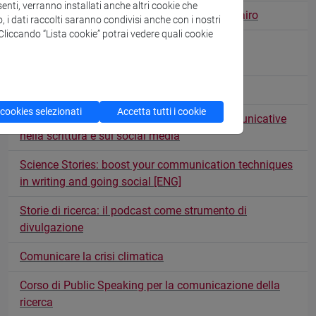
enti, verranno installati anche altri cookie che
How Charts Lie. Author’s Chat with Alberto Cairo
o, i dati raccolti saranno condivisi anche con i nostri
. Cliccando “Lista cookie” potrai vedere quali cookie
Guns, Germs, and Covid-19. Why science
communication needs metaphors
Tangible data per il public engagement
 cookies selezionati
Accetta tutti i cookie
Science Stories: migliora le tue tecniche comunicative
nella scrittura e sui social media
Science Stories: boost your communication techniques
in writing and going social [ENG]
Storie di ricerca: il podcast come strumento di
divulgazione
Comunicare la crisi climatica
Corso di Public Speaking per la comunicazione della
ricerca