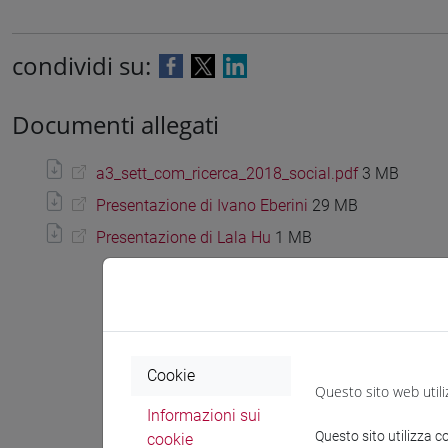
condividi su:
Documenti allegati
a3_sett_com_ricerca_2018_social.pdf
3 MB
Presentazione di Ivano Eberini
29 MB
Presentazione di Lala Hu
1 MB
Cookie
Questo sito web utili
Informazioni sui
Questo sito utilizza c
cookie