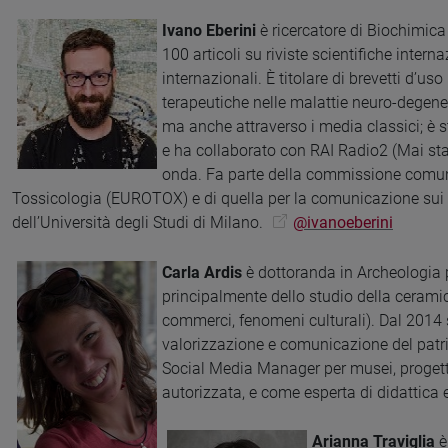
Ivano Eberini
è ricercatore di Biochimica 
100 articoli su riviste scientifiche inter
internazionali. È titolare di brevetti d’us
terapeutiche nelle malattie neuro-degene
ma anche attraverso i media classici; è s
e ha collaborato con RAI Radio2 (Mai sta
onda. Fa parte della commissione comuni
Tossicologia (EUROTOX) e di quella per la comunicazione sui 
dell’Università degli Studi di Milano.
@ivanoeberini
Carla Ardis
è dottoranda in Archeologia
principalmente dello studio della ceramic
commerci, fenomeni culturali). Dal 2014 
valorizzazione e comunicazione del patr
Social Media Manager per musei, progetti 
autorizzata, e come esperta di didattica 
Arianna Traviglia
è