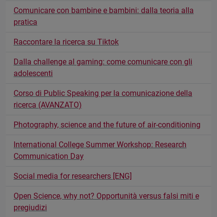
Comunicare con bambine e bambini: dalla teoria alla
pratica
Raccontare la ricerca su Tiktok
Dalla challenge al gaming: come comunicare con gli
adolescenti
Corso di Public Speaking per la comunicazione della
ricerca (AVANZATO)
Photography, science and the future of air-conditioning
International College Summer Workshop: Research
Communication Day
Social media for researchers [ENG]
Open Science, why not? Opportunità versus falsi miti e
pregiudizi