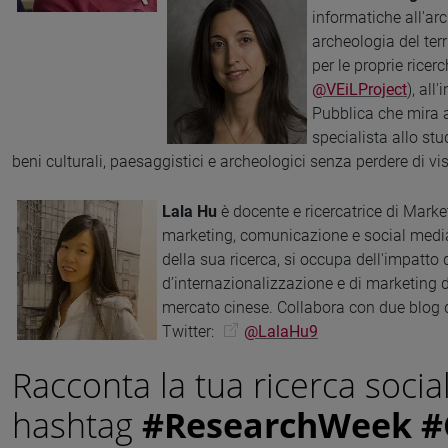
informatiche all'ar
archeologia del terri
per le proprie ricer
@VEiLProject
), all
Pubblica che mira 
specialista allo stu
beni culturali, paesaggistici e archeologici senza perdere di vis
Lala Hu
è docente e ricercatrice di Marke
marketing, comunicazione e social media
della sua ricerca, si occupa dell'impatto d
d’internazionalizzazione e di marketing de
mercato cinese. Collabora con due blog de
Twitter:
@LalaHu9
Racconta la tua ricerca social
hashtag
#ResearchWeek
#