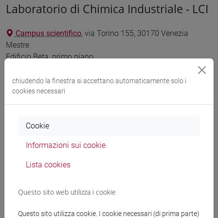
Laboratorio di Chimica Industriale - LCI
Campus scientifico
, via Torino 155, 30170 Venezia
Mestre
Edificio Beta, primo piano
Telefono: 041 234 8682
Capienza:
67 persone
chiudendo la finestra si accettano automaticamente solo i
cookies necessari
Responsabile
Cookie
Stefano Paganelli
Informazioni sui cookie
Referenti
Lista cookies
Tania Fantinel
- prevalente
Barbara Vicentini
Questo sito web utilizza i cookie
Strumentazione
Questo sito utilizza cookie. I cookie necessari (di prima parte)