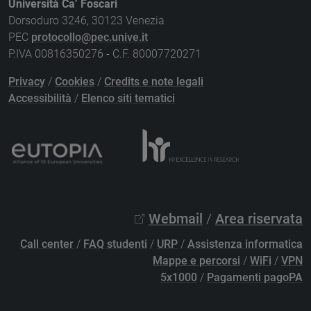
Università Ca’ Foscari
Dorsoduro 3246, 30123 Venezia
PEC
protocollo@pec.unive.it
P.IVA 00816350276 - C.F. 80007720271
Privacy
/
Cookies
/
Credits e note legali
Accessibilità
/
Elenco siti tematici
Webmail
/
Area riservata
Call center
/
FAQ studenti
/
URP
/
Assistenza informatica
Mappe e percorsi
/
WiFi
/
VPN
5x1000
/
Pagamenti pagoPA