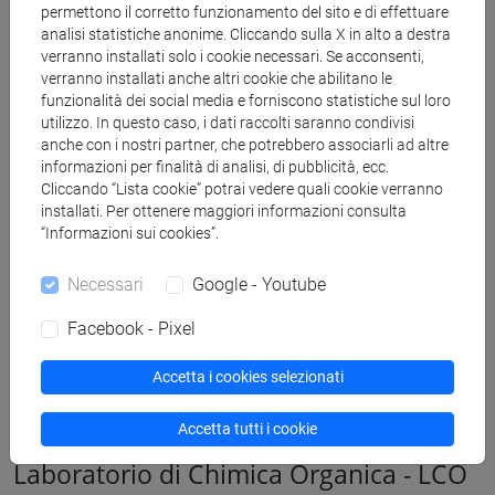
permettono il corretto funzionamento del sito e di effettuare
bilance analitiche e tecnica
analisi statistiche anonime. Cliccando sulla X in alto a destra
gas cromatografi (Agilent 6850 Series II e Agilent 7820
verranno installati solo i cookie necessari. Se acconsenti,
A)
verranno installati anche altri cookie che abilitano le
spettrofotometri UV-Vis (Agilent Cary Series e Perkin-
funzionalità dei social media e forniscono statistiche sul loro
utilizzo. In questo caso, i dati raccolti saranno condivisi
Elmer Lambda 2S)
anche con i nostri partner, che potrebbero associarli ad altre
spettrofotometro IR (Perkin-Elmer 1310)
informazioni per finalità di analisi, di pubblicità, ecc.
strumenti per misure di fisisorbimento di gas
Cliccando “Lista cookie” potrai vedere quali cookie verranno
(Micromeritics Tristar II Plus e Micromeritics ASAP
installati. Per ottenere maggiori informazioni consulta
2000)
“Informazioni sui cookies”.
Necessari
Google - Youtube
Facebook - Pixel
Accetta i cookies selezionati
Accetta tutti i cookie
Laboratorio di Chimica Organica - LCO