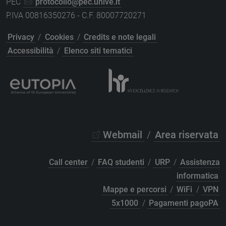
PEC
protocollo@pec.unive.it
P.IVA 00816350276 - C.F. 80007720271
Privacy
/
Cookies
/
Credits e note legali
Accessibilità
/
Elenco siti tematici
Webmail
/
Area riservata
Call center
/
FAQ studenti
/
URP
/
Assistenza
informatica
Mappe e percorsi
/
WiFi
/
VPN
5x1000
/
Pagamenti pagoPA