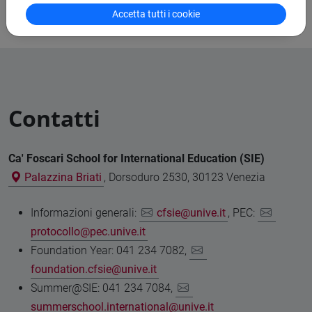
Open Badge e certificati
Accetta tutti i cookie
Contatti
Ca' Foscari School for International Education (SIE)
Palazzina Briati
, Dorsoduro 2530, 30123 Venezia
Informazioni generali:
cfsie@unive.it
, PEC:
protocollo@pec.unive.it
Foundation Year: 041 234 7082,
foundation.cfsie@unive.it
Summer@SIE: 041 234 7084,
summerschool.international@unive.it