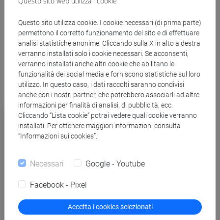
Questo sito web utilizza i cookie
Certificato di frequenza
: a chi frequenta il 70% delle ore
Questo sito utilizza cookie. I cookie necessari (di prima parte)
di lezione frontale (49 nei corsi di 70 ore e 35 nei corsi
permettono il corretto funzionamento del sito e di effettuare
di 50 ore) e non sostiene o non supera il test finale.
analisi statistiche anonime. Cliccando sulla X in alto a destra
verranno installati solo i cookie necessari. Se acconsenti,
verranno installati anche altri cookie che abilitano le
funzionalità dei social media e forniscono statistiche sul loro
utilizzo. In questo caso, i dati raccolti saranno condivisi
anche con i nostri partner, che potrebbero associarli ad altre
informazioni per finalità di analisi, di pubblicità, ecc.
Spring School - Italiano per scopi accademici
Cliccando “Lista cookie” potrai vedere quali cookie verranno
installati. Per ottenere maggiori informazioni consulta
Summer School in lingua e cultura italiana
“Informazioni sui cookies”.
Percorso estivo di italiano online
Necessari
Google - Youtube
Italian language pathway
Facebook - Pixel
Certificazione internazionale CILS
Accetta i cookies selezionati