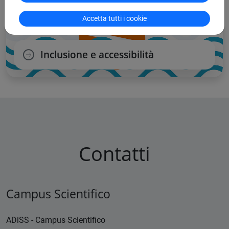
Accetta tutti i cookie
Inclusione e accessibilità
Contatti
Campus Scientifico
ADiSS - Campus Scientifico