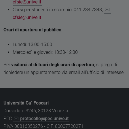
cfsie@unive.it
Corsi per studenti in scambio: 041 234 7343,
cfsie@unive.it
Orari di apertura al pubblico
:
Lunedì: 13:00-15:00
Mercoledì e giovedì: 10:30-12:30
Per
visitarci al di fuori degli orari di apertura
, si prega di
richiedere un appuntamento via email all’ufficio di interesse.
Università Ca’ Foscari
Dorsoduro 3246, 30123 Venezia
PEC
protocollo@pec.unive.it
P.IVA 00816350276 - C.F. 80007720271