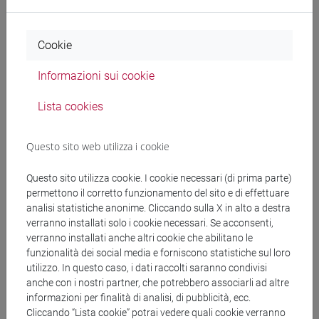
Cookie
Studi ambientali
Informazioni sui cookie
Lista cookies
Climate Change, the Blue
Economy and Coastal Resilience
Questo sito web utilizza i cookie
Questo sito utilizza cookie. I cookie necessari (di prima parte)
permettono il corretto funzionamento del sito e di effettuare
Critical Perspectives on the
analisi statistiche anonime. Cliccando sulla X in alto a destra
Green Transition: Geographies of
verranno installati solo i cookie necessari. Se acconsenti,
Power and Futures
verranno installati anche altri cookie che abilitano le
funzionalità dei social media e forniscono statistiche sul loro
utilizzo. In questo caso, i dati raccolti saranno condivisi
anche con i nostri partner, che potrebbero associarli ad altre
informazioni per finalità di analisi, di pubblicità, ecc.
Preserving the Heritage of Water
Cliccando “Lista cookie” potrai vedere quali cookie verranno