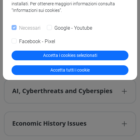
Cities: a Global Perspective
installati. Per ottenere maggiori informazioni consulta
“Informazioni sui cookies”.
Necessari
Google - Youtube
Studi globali
Facebook - Pixel
Accetta i cookies selezionati
Geopolitics and Geostrategy
Accetta tutti i cookie
AI, Cyberthreats and Cyberspies
Economic History Issues