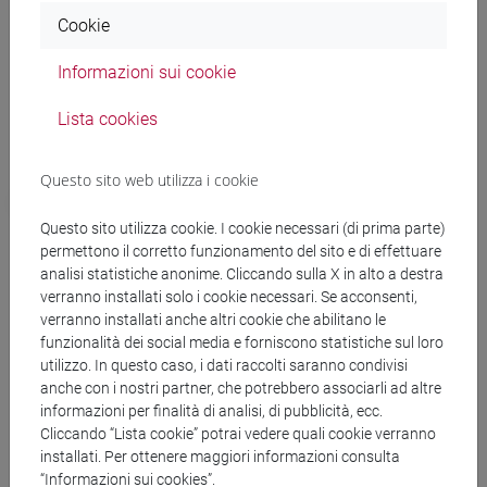
studenti cafoscarini. Da ultimo, ma non per
Cookie
importanza, la proficua collaborazione con un
rinnovato ed energico ESU ha portato ad un
Informazioni sui cookie
sensibile aumento di posti disponibili e relativa
Lista cookies
riserva per gli studenti cafoscarini.
Questo sito web utilizza i cookie
Sviluppare sinergie con Azienda Regionale per il
Diritto allo Studio Universitario (ESU) e partnership
Questo sito utilizza cookie. I cookie necessari (di prima parte)
finalizzate a sfruttare al meglio le opportunità
permettono il corretto funzionamento del sito e di effettuare
previste dal PNRR
analisi statistiche anonime. Cliccando sulla X in alto a destra
È stata sottoscritta la convenzione per la gestione
verranno installati solo i cookie necessari. Se acconsenti,
verranno installati anche altri cookie che abilitano le
della residenza studentesca del Campus Scientifico
funzionalità dei social media e forniscono statistiche sul loro
a Mestre (via Torino): ESU gestisce lo studentato
utilizzo. In questo caso, i dati raccolti saranno condivisi
dell’Ateneo a partire dall’autunno 2023. La presenza
anche con i nostri partner, che potrebbero associarli ad altre
informazioni per finalità di analisi, di pubblicità, ecc.
del Prorettore Cattaruzza come membro del CdA di
Cliccando “Lista cookie” potrai vedere quali cookie verranno
ESU favorisce lo sviluppo delle sinergie con l’ente. È
installati. Per ottenere maggiori informazioni consulta
in corso di erogazione un Master Universitario sul
“Informazioni sui cookies”.