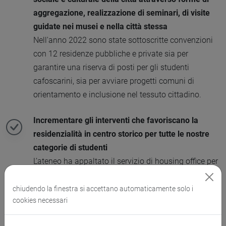
aggregazione, realizzazione di seminari, di visite
guidate nei musei e nella città stessa
Nell'anno 2022 sono state sottoscritte convenzioni
con 12 residenze pubbliche e private sia per
garantire una riserva di posti per gli studenti
cafoscarini, sia per avviare progetti comuni di
orientamento e inclusione nel tessuto cittadino.
Incrementare gli interventi che favoriscano la
residenzialità in centro storico per tutte le nostre
categorie di studenti
L’ateneo ha appaltato il servizio di housing office per
reperire un maggior numero di appartamenti a
disposizione dei nostri studenti. Ha inoltre
chiudendo la finestra si accettano automaticamente solo i
cookies necessari
sottoscritto accordi con le residenze pubbliche e
private del territorio per una riserva di posti per gli