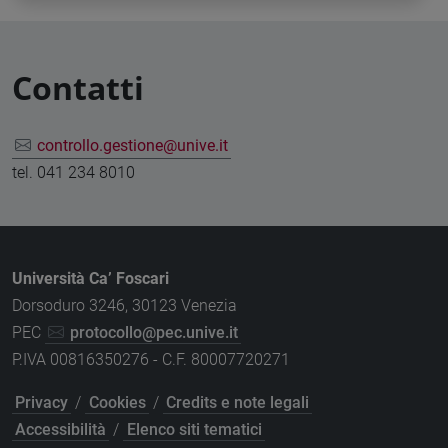
Contatti
controllo.gestione@unive.it
tel. 041 234 8010
Università Ca’ Foscari
Dorsoduro 3246, 30123 Venezia
PEC
protocollo@pec.unive.it
P.IVA 00816350276 - C.F. 80007720271
Privacy
/
Cookies
/
Credits e note legali
Accessibilità
/
Elenco siti tematici