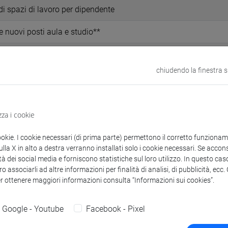
di spazi di lavoro per dipendente
 nuovi posti aula e studio**
 mq di proprietà dell’Ateneo o in concessione in uso per le miss
chiudendo la finestra 
ponibili per la didattica, lo studio e lo sport rispetto agli studenti
la durata normale dei corsi
zza i cookie
i realizzazione del progetto Grandi Attrezzature di Ateneo (inve
ookie. I cookie necessari (di prima parte) permettono il corretto funzionamen
i euro)
la X in alto a destra verranno installati solo i cookie necessari. Se accons
tà dei social media e forniscono statistiche sul loro utilizzo. In questo cas
o associarli ad altre informazioni per finalità di analisi, di pubblicità, ecc
er ottenere maggiori informazioni consulta “Informazioni sui cookies”.
 in corso
Google - Youtube
Facebook - Pixel
i svilupperanno per tutto il mandato della Rettrice