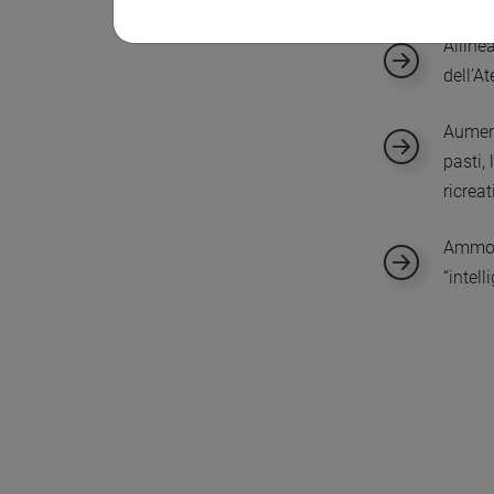
Allinea
dell’A
Aument
pasti, 
ricreat
Ammode
“intel