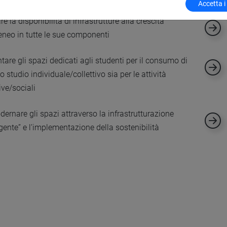
Accetta i
re la disponibilità di infrastrutture alla crescita
teneo in tutte le sue componenti
are gli spazi dedicati agli studenti per il consumo di
lo studio individuale/collettivo sia per le attività
ive/sociali
rnare gli spazi attraverso la infrastrutturazione
ligente” e l’implementazione della sostenibilità