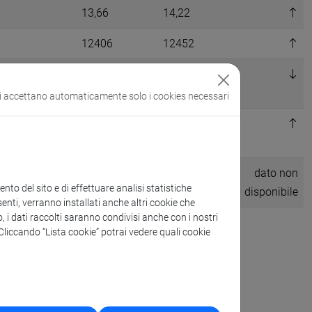
13,66
14,22
12406
12452
ion
86.971
86.842
si accettano automaticamente solo i cookies necessari
 iscritti entro
2,02
2,23
stimento
dato non
89,16%
dato non
to del sito e di effettuare analisi statistiche
disponibile
disponibile
enti, verranno installati anche altri cookie che
o, i dati raccolti saranno condivisi anche con i nostri
. Cliccando “Lista cookie” potrai vedere quali cookie